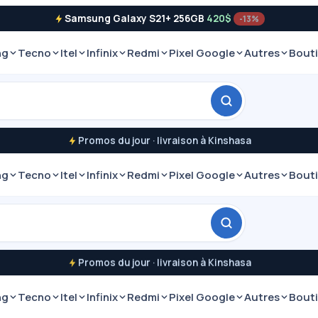
Samsung Galaxy S21+ 256GB
420$
-13%
ng
Tecno
Itel
Infinix
Redmi
Pixel Google
Autres
Bout
Promos du jour · livraison à Kinshasa
ng
Tecno
Itel
Infinix
Redmi
Pixel Google
Autres
Bout
Promos du jour · livraison à Kinshasa
ng
Tecno
Itel
Infinix
Redmi
Pixel Google
Autres
Bout