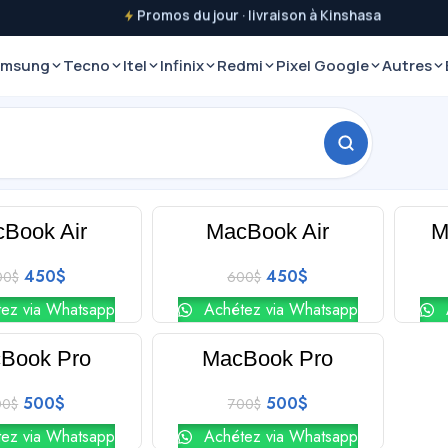
Promos du jour · livraison à Kinshasa
amsung
Tecno
Itel
Infinix
Redmi
Pixel Google
Autres
Af
Book Air
MacBook Air
M
-25%
-33%
450
$
450
$
00
$
600
$
ez via Whatsapp
Achétez via Whatsapp
Book Pro
MacBook Pro
-29%
500
$
500
$
00
$
700
$
ez via Whatsapp
Achétez via Whatsapp