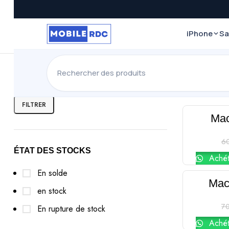
iPhone
S
FILTRER PAR PRIX
FILTRER
Mac
-25%
6
ÉTAT DES STOCKS
Achét
En solde
Mac
-29%
en stock
7
En rupture de stock
Achét