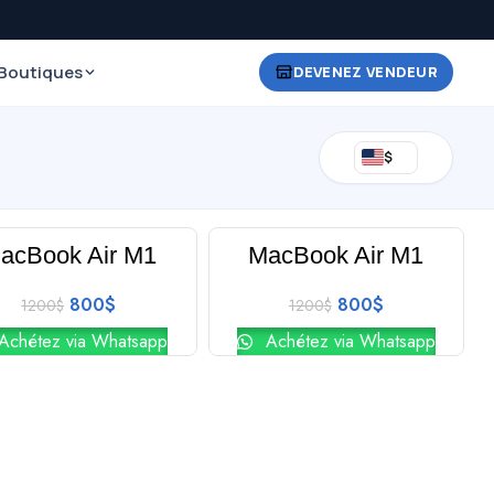
Boutiques
DEVENEZ VENDEUR
$
ficher
8
12
16
20
acBook Air M1
MacBook Air M1
-33%
800
$
800
$
1200
$
1200
$
Achétez via Whatsapp
Achétez via Whatsapp