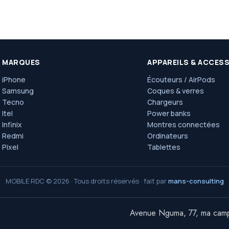
MARQUES
APPAREILS & ACCES
iPhone
Écouteurs / AirPods
Samsung
Coques & verres
Tecno
Chargeurs
Itel
Power banks
Infinix
Montres connectées
Redmi
Ordinateurs
Pixel
Tablettes
MOBILE RDC © 2026 · Tous droits réservés · fait par
mans-consulting
Avenue Nguma, 77, ma campagn