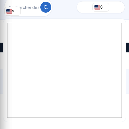
Rechercher
$
$
Promos du jour · livraison à Kinshasa
DEVENEZ
VENDEUR
$