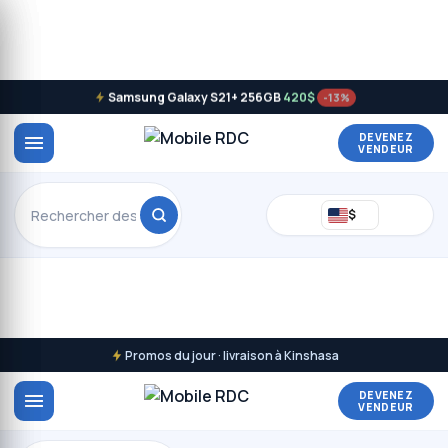
Samsung Galaxy S21+ 256GB
420$
-13%
DEVENEZ
VENDEUR
$
Promos du jour · livraison à Kinshasa
DEVENEZ
VENDEUR