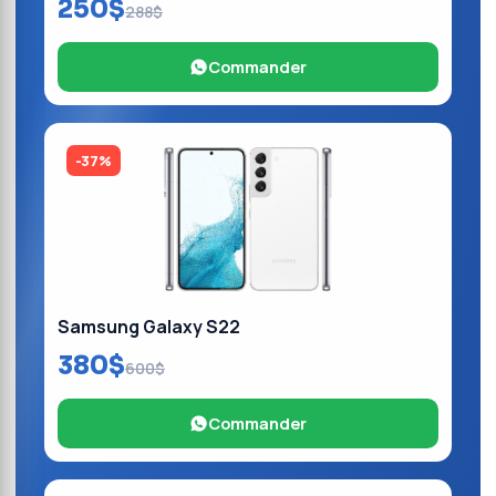
250$
288$
Commander
-37%
Samsung Galaxy S22
380$
600$
Commander