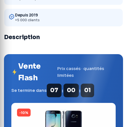
Depuis 2019
+5 000 clients
Description
Vente
Prix cassés · quantités
limitées
Flash
:
:
07
00
01
Se termine dans
-10%