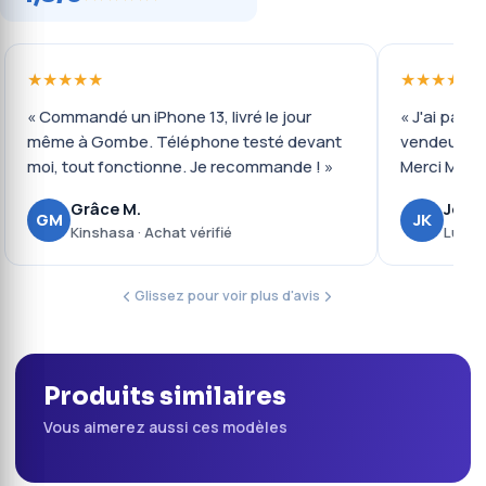
★★★★★
★★★★★
« Commandé un iPhone 13, livré le jour
« J'ai payé 
même à Gombe. Téléphone testé devant
vendeur ré
moi, tout fonctionne. Je recommande ! »
Merci Mobil
Grâce M.
Josué
GM
JK
Kinshasa · Achat vérifié
Lubumb
Glissez pour voir plus d'avis
Produits similaires
Vous aimerez aussi ces modèles