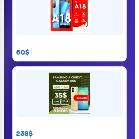
Itel A18
60$
Samsung Galaxy A06
238$