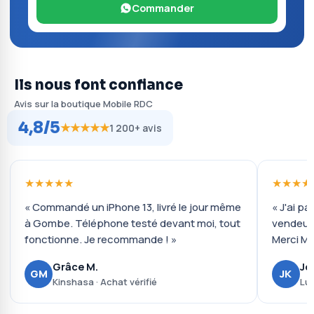
Commander
Ils nous font confiance
Avis sur la boutique Mobile RDC
4,8/5
★★★★★
1 200+ avis
★★★★★
★★★★
« Commandé un iPhone 13, livré le jour même
« J'ai pa
à Gombe. Téléphone testé devant moi, tout
vendeur 
fonctionne. Je recommande ! »
Merci Mo
Grâce M.
Jo
GM
JK
Kinshasa · Achat vérifié
Lub