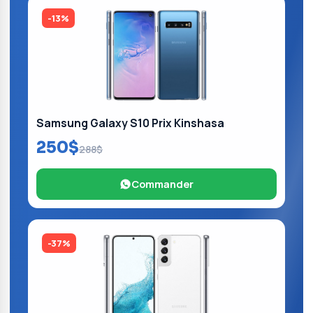
-13%
Samsung Galaxy S10 Prix Kinshasa
250$
288$
Commander
-37%