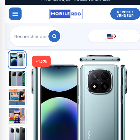
DEVENEZ
VENDEUR
$
-13%