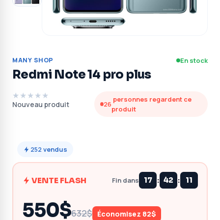
MANY SHOP
En stock
Redmi Note 14 pro plus
★★★★★
personnes regardent ce
Nouveau produit
26
produit
252
vendus
:
:
VENTE FLASH
17
42
10
Fin dans
550$
632$
Économisez 82$