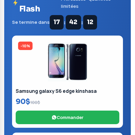
limitées
Flash
:
:
17
42
11
Se termine dans
-10%
Samsung galaxy S6 edge kinshasa
90$
100$
Commander