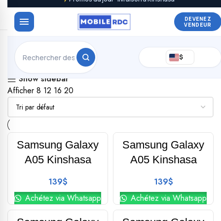
DEVENEZ
VENDEUR
Affichage de 1–20 sur 42 résultats
$
Show sidebar
Afficher
8
12
16
20
Phone-Global
Phone-Global
Samsung Galaxy
Samsung Galaxy
A05 Kinshasa
A05 Kinshasa
139
$
139
$
Achétez via Whatsapp
Achétez via Whatsapp
Phone-Global
Phone-Global