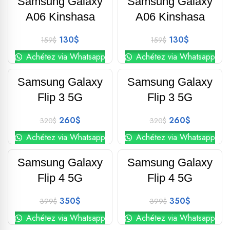
Samsung Galaxy
Samsung Galaxy
-18%
-18%
A06 Kinshasa
A06 Kinshasa
130
$
130
$
159
$
159
$
Achétez via Whatsapp
Achétez via Whatsapp
Phone-Global
Phone-Global
Samsung Galaxy
Samsung Galaxy
-19%
-19%
Flip 3 5G
Flip 3 5G
260
$
260
$
320
$
320
$
Achétez via Whatsapp
Achétez via Whatsapp
Phone-Global
Phone-Global
Samsung Galaxy
Samsung Galaxy
-12%
-12%
Flip 4 5G
Flip 4 5G
350
$
350
$
399
$
399
$
Achétez via Whatsapp
Achétez via Whatsapp