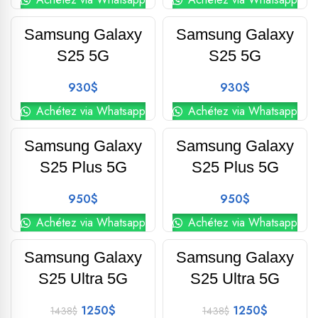
Phone-Global
Phone-Global
Samsung Galaxy
Samsung Galaxy
S25 5G
S25 5G
930
$
930
$
Achétez via Whatsapp
Achétez via Whatsapp
Phone-Global
Phone-Global
Samsung Galaxy
Samsung Galaxy
S25 Plus 5G
S25 Plus 5G
950
$
950
$
Achétez via Whatsapp
Achétez via Whatsapp
Phone-Global
Phone-Global
Samsung Galaxy
Samsung Galaxy
-13%
-13%
S25 Ultra 5G
S25 Ultra 5G
1250
$
1250
$
1438
$
1438
$