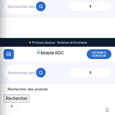
$
Promos du jour · livraison à Kinshasa
DEVENEZ
VENDEUR
$
Rechercher
$