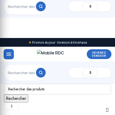
$
Promos du jour · livraison à Kinshasa
DEVENEZ
VENDEUR
$
Rechercher
$