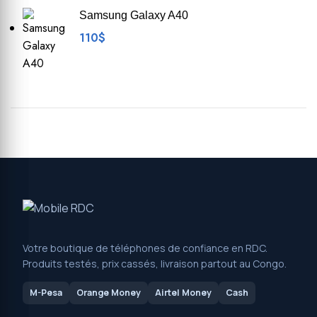
Samsung Galaxy A40
110
$
Votre boutique de téléphones de confiance en RDC.
Produits testés, prix cassés, livraison partout au Congo.
M-Pesa
Orange Money
Airtel Money
Cash