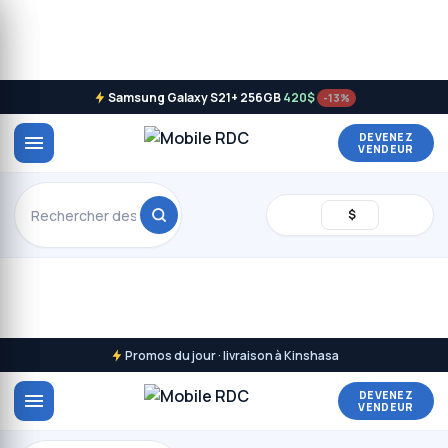
Samsung Galaxy S21+ 256GB
420$
-13%
DEVENEZ
VENDEUR
$
Promos du jour · livraison à Kinshasa
DEVENEZ
VENDEUR