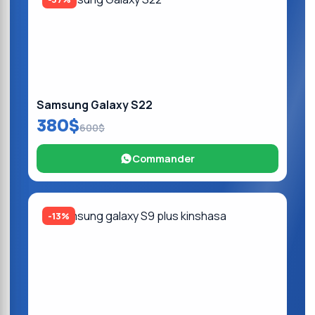
Samsung Galaxy S22
380$
600$
Commander
-13%