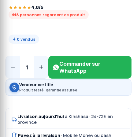
★★★★★
4,8/5
18
personnes regardent ce produit
0
vendus
Commander sur
−
+
1
WhatsApp
Vendeur certifié
Produit testé · garantie assurée
Livraison aujourd'hui
à Kinshasa · 24-72h en
province
Payez à la livraison
· Mobile Money ou cash