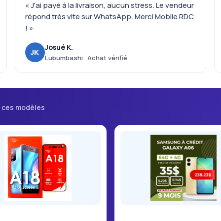
« J'ai payé à la livraison, aucun stress. Le vendeur
répond très vite sur WhatsApp. Merci Mobile RDC
! »
Josué K.
JK
Lubumbashi · Achat vérifié
i ces modèles
8
Samsung Galaxy A06