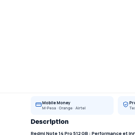
Mobile Money
Pr
M-Pesa · Orange · Airtel
Tes
Description
Redmi Note 14 Pro 512 GB : Performance et In