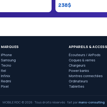
238$
MARQUES
APPAREILS & ACCES
iPhone
Écouteurs / AirPods
Samsung
Coques & verres
Tecno
Chargeurs
Itel
Power banks
Infinix
Montres connectées
Redmi
Ordinateurs
Pixel
Tablettes
MOBILE RDC © 2026 · Tous droits réservés · fait par
mans-consulting