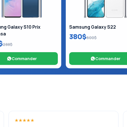
g Galaxy S10 Prix
Samsung Galaxy S22
asa
380$
600$
$
288$
Commander
Commander
★★★★★