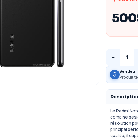
500
−
1
Vendeur 
Produit te
Descriptio
Le Redmi Note
combine desi
résolution po
principal per
qualité, il ca