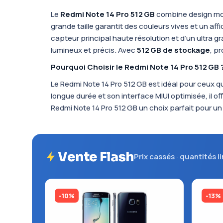
Le
Redmi Note 14 Pro 512 GB
combine design mod
grande taille garantit des couleurs vives et un aff
capteur principal haute résolution et d’un ultra g
lumineux et précis. Avec
512 GB de stockage
, p
Pourquoi Choisir le Redmi Note 14 Pro 512 GB 
Le Redmi Note 14 Pro 512 GB est idéal pour ceux q
longue durée et son interface MIUI optimisée, il 
Redmi Note 14 Pro 512 GB un choix parfait pour un
Vente Flash
Prix cassés · quantités l
-10%
-13%