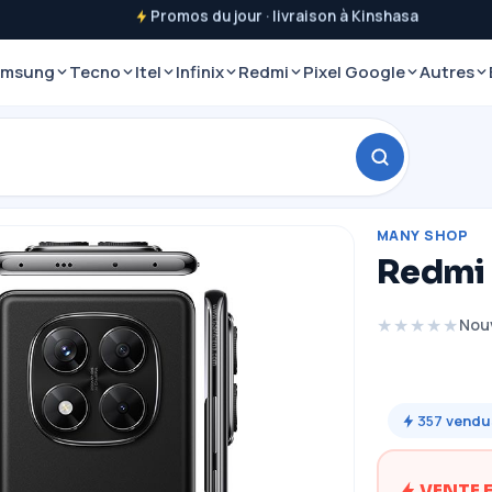
Promos du jour · livraison à Kinshasa
amsung
Tecno
Itel
Infinix
Redmi
Pixel Google
Autres
MANY SHOP
Redmi 
★★★★★
Nou
357
vendu
VENTE 