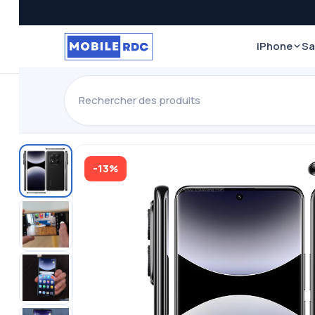
iPhone
S
-13%