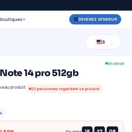
Boutiques
DEVENEZ VENDEUR
$
En stock
Note 14 pro 512gb
veau produit
23
personnes regardent ce produit
s
:
:
FLASH
18
27
07
Fin dans