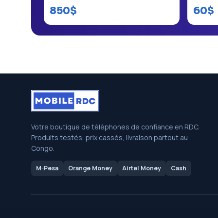
850$
60$
Votre boutique de téléphones de confiance en RDC.
Produits testés, prix cassés, livraison partout au
Congo.
M-Pesa
Orange Money
Airtel Money
Cash