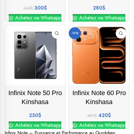
300
$
280
$
345
$
Achétez via Whatsapp
Achétez via Whatsapp
-13%
Infinix Note 50 Pro
Infinix Note 60 Pro
Kinshasa
Kinshasa
250
$
420
$
483
$
Achétez via Whatsapp
Achétez via Whatsapp
Infinix Note – Puissance et Performance au Quotidien