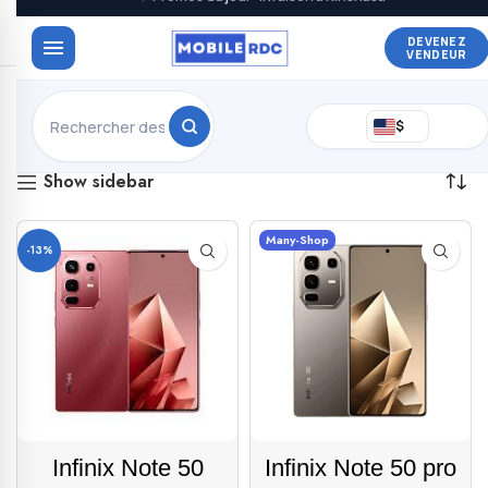
DEVENEZ
VENDEUR
4 résultats affichés
$
Show sidebar
Many-Shop
-13%
Infinix Note 50
Infinix Note 50 pro