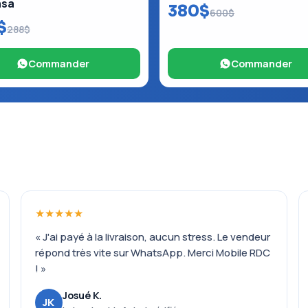
asa
380$
600$
$
288$
Commander
Commander
★★★★★
« J'ai payé à la livraison, aucun stress. Le vendeur
répond très vite sur WhatsApp. Merci Mobile RDC
! »
Josué K.
JK