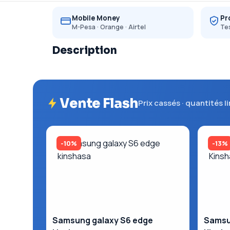
Mobile Money
Pr
M-Pesa · Orange · Airtel
Tes
Description
Vente Flash
Prix cassés · quantités l
-10%
-13%
Samsung galaxy S6 edge
Samsun