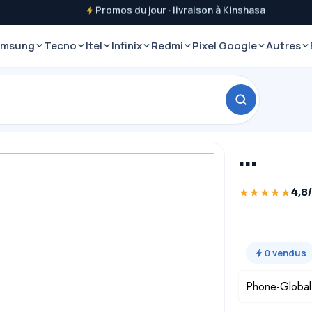
Promos du jour · livraison à Kinshasa
amsung
Tecno
Itel
Infinix
Redmi
Pixel Google
Autres
…
★★★★★
4,8
0
vendus
Phone-Global