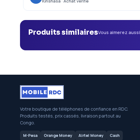
Kinshasa · Achat vérifié
Produits similaires
Vous aimerez auss
Votre boutique de téléphones de confiance en RDC.
Produits testés, prix cassés, livraison partout au
Congo.
M-Pesa
Orange Money
Airtel Money
Cash