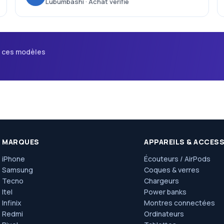
Lubumbashi · Achat vérifié
i ces modèles
MARQUES
APPAREILS & ACCES
iPhone
Écouteurs / AirPods
Samsung
Coques & verres
Tecno
Chargeurs
Itel
Power banks
Infinix
Montres connectées
Redmi
Ordinateurs