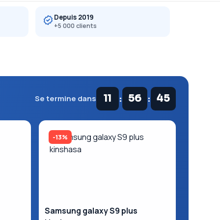
Depuis 2019
+5 000 clients
:
:
11
56
44
Se termine dans
-13%
Samsung galaxy S9 plus