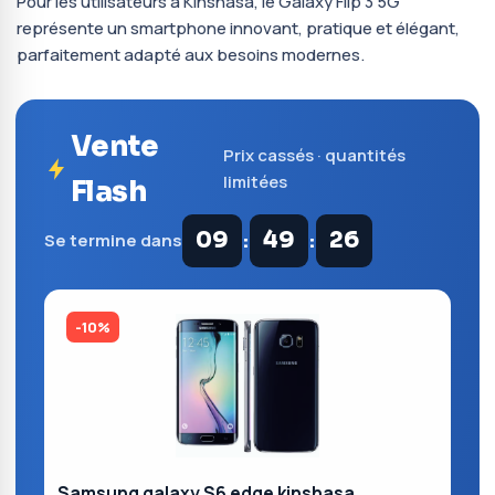
Pour les utilisateurs à Kinshasa, le Galaxy Flip 3 5G
représente un smartphone innovant, pratique et élégant,
parfaitement adapté aux besoins modernes.
Vente
Prix cassés · quantités
limitées
Flash
:
:
09
49
25
Se termine dans
-10%
Samsung galaxy S6 edge kinshasa