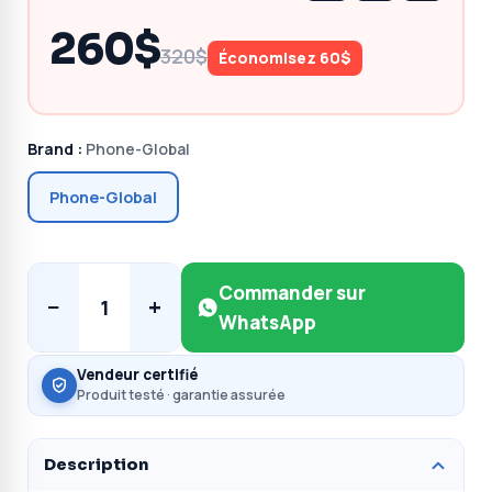
260$
320$
Économisez 60$
Brand :
Phone-Global
Phone-Global
Commander sur
−
+
1
WhatsApp
Vendeur certifié
Produit testé · garantie assurée
Description