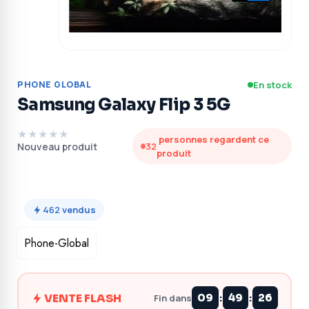
PHONE GLOBAL
En stock
Samsung Galaxy Flip 3 5G
★★★★★
personnes regardent ce
Nouveau produit
32
produit
462
vendus
Phone-Global
:
:
VENTE FLASH
09
49
25
Fin dans