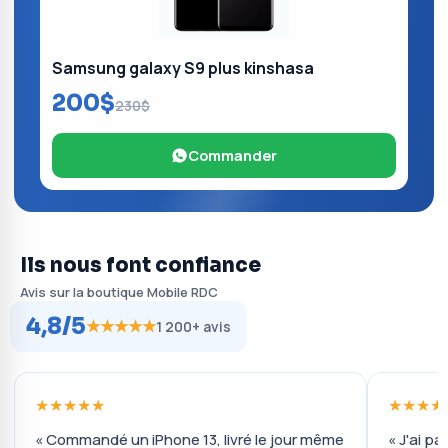
Samsung galaxy S9 plus kinshasa
200$
230$
Commander
Ils nous font confiance
Avis sur la boutique Mobile RDC
4,8/5
★★★★★
1 200+ avis
★★★★★
★★★★
« Commandé un iPhone 13, livré le jour même
« J'ai pa