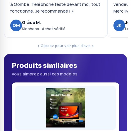
à Gombe. Téléphone testé devant moi, tout
vendeur 
fonctionne. Je recommande ! »
Merci Mo
Grâce M.
Jo
GM
JK
Kinshasa · Achat vérifié
Lub
Glissez pour voir plus d'avis
Produits similaires
Vous aimerez aussi ces modèles