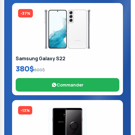
-37%
Samsung Galaxy S22
380$
600$
Commander
-13%