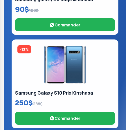
90$
100$
Commander
-13%
Samsung Galaxy S10 Prix Kinshasa
250$
288$
Commander