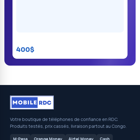
Tecno Camon 18
400$
Votre boutique de téléphones de confiance en RDC.
Produits testés, prix cassés, livraison partout au Congo.
M-Pesa
Orange Money
Airtel Money
Cash