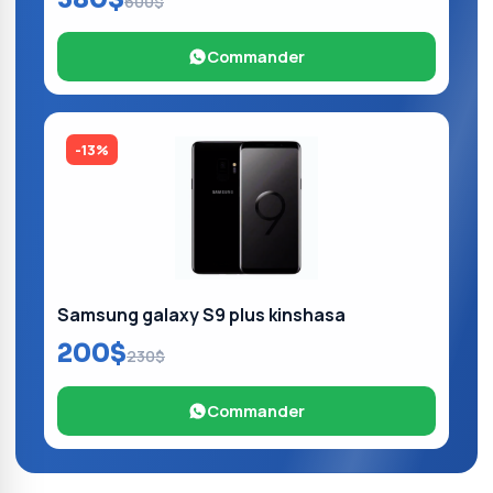
600$
Commander
-13%
Samsung galaxy S9 plus kinshasa
200$
230$
Commander