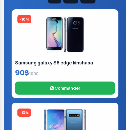
-10%
Samsung galaxy S6 edge kinshasa
90$
100$
Commander
-13%