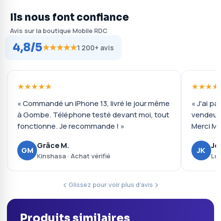
Ils nous font confiance
Avis sur la boutique Mobile RDC
4,8/5
★★★★★
1 200+ avis
★★★★★
★★★★
« Commandé un iPhone 13, livré le jour même
« J'ai pa
à Gombe. Téléphone testé devant moi, tout
vendeur 
fonctionne. Je recommande ! »
Merci Mo
Grâce M.
Jo
GM
JK
Kinshasa · Achat vérifié
Lub
Glissez pour voir plus d'avis
Produits similaires