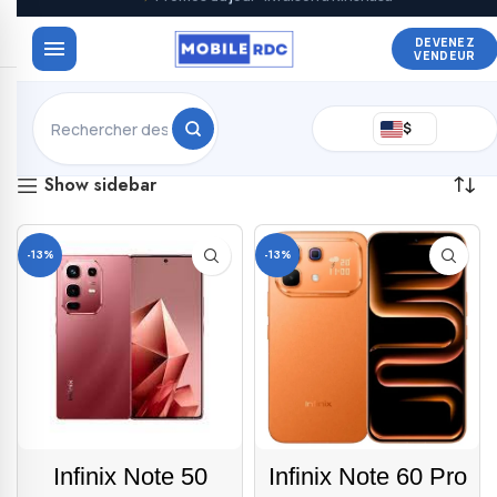
DEVENEZ
VENDEUR
2 résultats affichés
$
Show sidebar
-13%
-13%
Infinix Note 50
Infinix Note 60 Pro