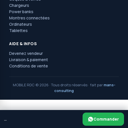
Chargeurs
Power banks
Montres connectées
Ordinateurs
Tablettes
AIDE & INFOS
Devenez vendeur
Livraison & paiement
Conditions de vente
MOBILE RDC © 2026 · Tous droits réservés · fait par
mans-
consulting
MOBILE RDC
2025 PAR
MANS CONSULTING
.
Avenue Nguma, 77, ma campagne, jolie parc,
Commander
…
ngaliema/kinshasa. Réf : l'église saint Luc et l'arrêt érosion.