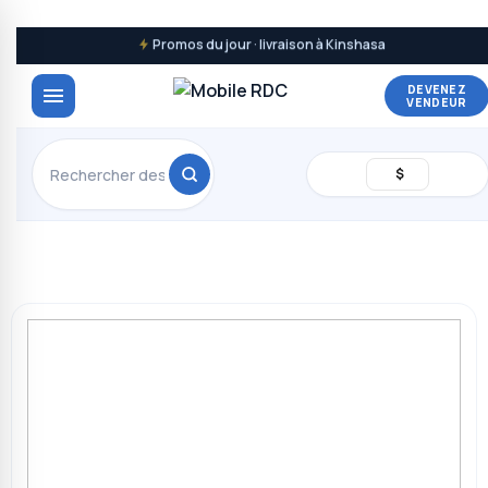
Promos du jour · livraison à Kinshasa
DEVENEZ
VENDEUR
$