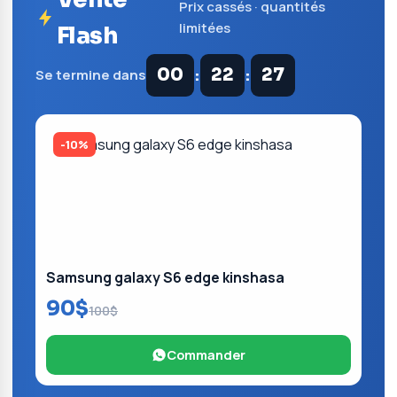
Prix cassés · quantités
limitées
Flash
:
:
00
22
27
Se termine dans
-10%
Samsung galaxy S6 edge kinshasa
90$
100$
Commander