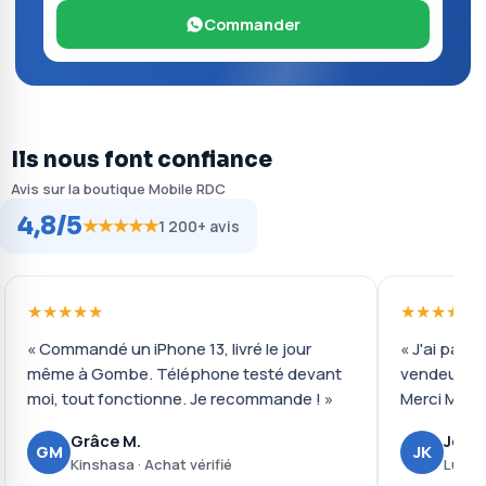
Commander
Ils nous font confiance
Avis sur la boutique Mobile RDC
4,8/5
★★★★★
1 200+ avis
★★★★★
★★★★★
« Commandé un iPhone 13, livré le jour
« J'ai payé 
même à Gombe. Téléphone testé devant
vendeur ré
moi, tout fonctionne. Je recommande ! »
Merci Mobil
Grâce M.
Josué
GM
JK
Kinshasa · Achat vérifié
Lubumb