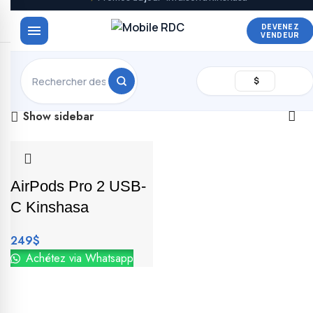
DEVENEZ
VENDEUR
Voici le seul résultat
$
Show sidebar
AirPods Pro 2 USB-
C Kinshasa
249
$
Achétez via Whatsapp