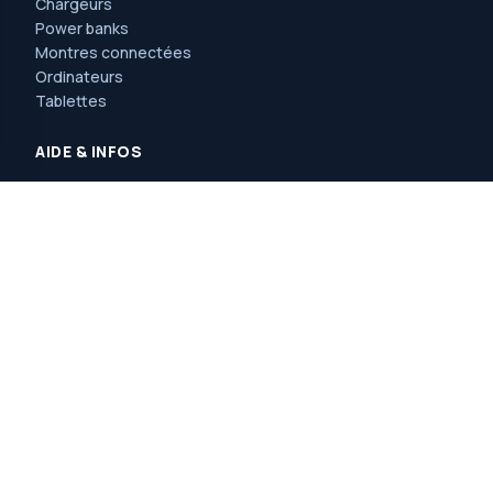
Chargeurs
Power banks
Montres connectées
Ordinateurs
Tablettes
AIDE & INFOS
Devenez vendeur
Livraison & paiement
Conditions de vente
MOBILE RDC © 2026 · Tous droits réservés · fait par
mans-
consulting
MOBILE RDC
2025 PAR
MANS CONSULTING
.
Avenue Nguma, 77, ma campagne, jolie parc,
ngaliema/kinshasa. Réf : l'église saint Luc et l'arrêt érosion.