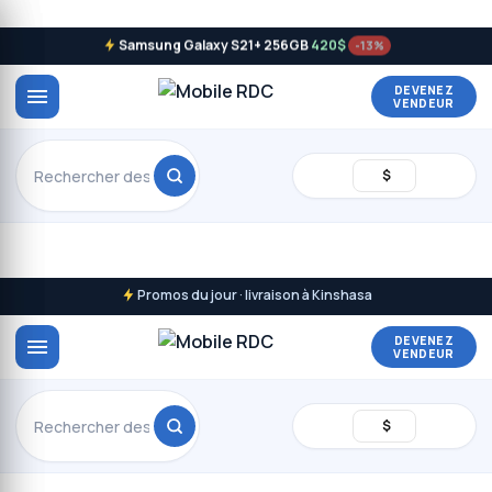
Samsung Galaxy S21+ 256GB
420$
-13%
DEVENEZ
VENDEUR
$
Promos du jour · livraison à Kinshasa
DEVENEZ
VENDEUR
$