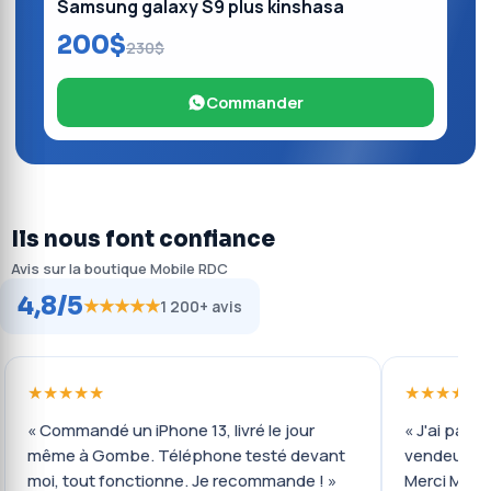
Samsung galaxy S9 plus kinshasa
200$
230$
Commander
Ils nous font confiance
Avis sur la boutique Mobile RDC
4,8/5
★★★★★
1 200+ avis
★★★★★
★★★★★
« Commandé un iPhone 13, livré le jour
« J'ai payé 
même à Gombe. Téléphone testé devant
vendeur ré
moi, tout fonctionne. Je recommande ! »
Merci Mobil