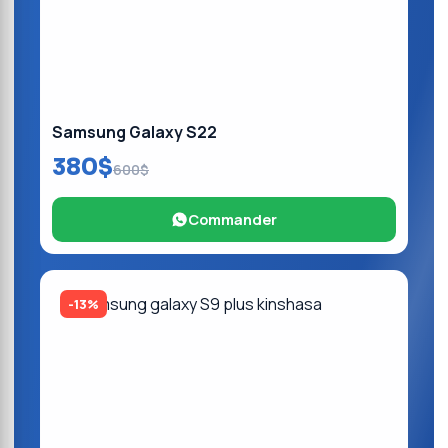
Samsung Galaxy S22
380$
600$
Commander
-13%