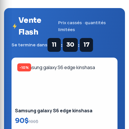
Vente
Prix cassés · quantités
limitées
Flash
:
:
11
30
17
Se termine dans
-10%
Samsung galaxy S6 edge kinshasa
90$
100$