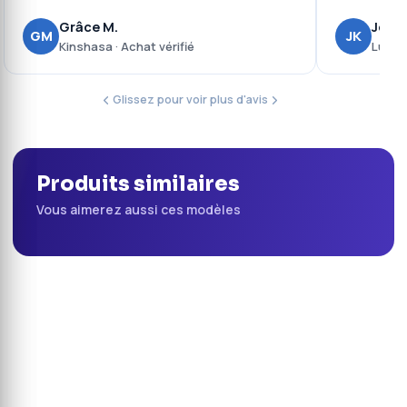
Grâce M.
Josué
GM
JK
Kinshasa · Achat vérifié
Lubumb
Glissez pour voir plus d'avis
Produits similaires
Vous aimerez aussi ces modèles