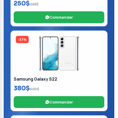
250$
288$
Commander
-37%
Samsung Galaxy S22
380$
600$
Commander