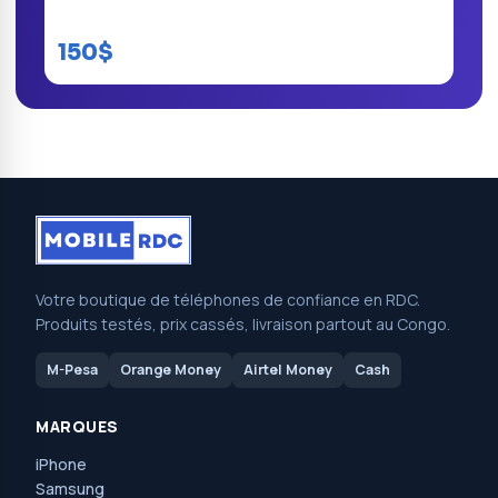
Tecno Spark 8p
150$
Votre boutique de téléphones de confiance en RDC.
Produits testés, prix cassés, livraison partout au Congo.
M-Pesa
Orange Money
Airtel Money
Cash
MARQUES
iPhone
Samsung