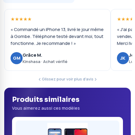
★★★★★
★★★★
« Commandé un iPhone 13, livré le jour même
« J'ai pa
à Gombe. Téléphone testé devant moi, tout
vendeur 
fonctionne. Je recommande ! »
Merci Mo
Grâce M.
Jo
GM
JK
Kinshasa · Achat vérifié
Lub
Glissez pour voir plus d'avis
Produits similaires
Vous aimerez aussi ces modèles