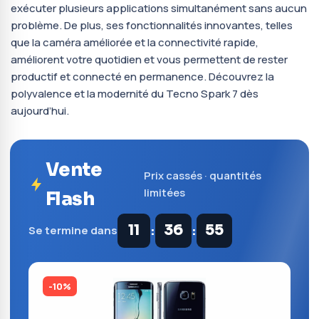
exécuter plusieurs applications simultanément sans aucun
problème. De plus, ses fonctionnalités innovantes, telles
que la caméra améliorée et la connectivité rapide,
améliorent votre quotidien et vous permettent de rester
productif et connecté en permanence. Découvrez la
polyvalence et la modernité du Tecno Spark 7 dès
aujourd’hui.
Vente
Prix cassés · quantités
limitées
Flash
:
:
11
36
54
Se termine dans
-10%