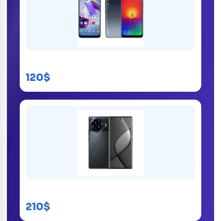
Tecno Spark 4
120$
Tecno Spark 20 Pro +
210$