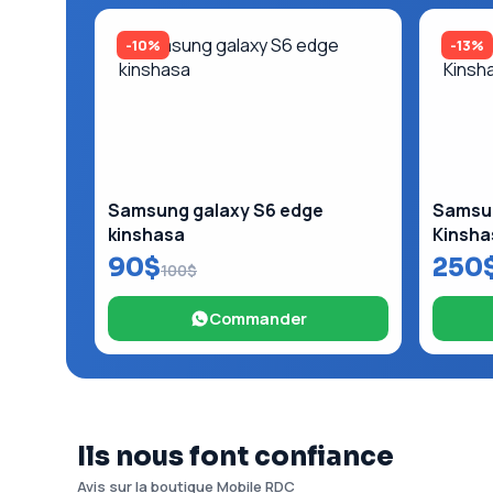
-10%
-13%
Samsung galaxy S6 edge
Samsun
kinshasa
Kinsha
90$
250
100$
Commander
Ils nous font confiance
Avis sur la boutique Mobile RDC