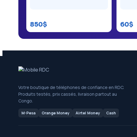
Samsung Galaxy S10e
Itel A18
850$
60$
Votre boutique de téléphones de confiance en RDC.
Produits testés, prix cassés, livraison partout au
Congo.
M-Pesa
Orange Money
Airtel Money
Cash