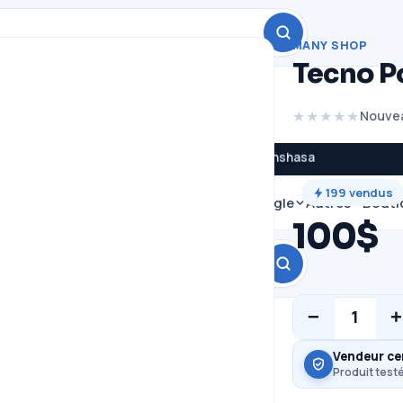
MANY SHOP
Tecno P
★★★★★
Nouvea
Promos du jour · livraison à Kinshasa
199
vendus
g
Tecno
Itel
Infinix
Redmi
Pixel Google
Autres
Bouti
100$
−
+
1
Vendeur cer
Produit testé