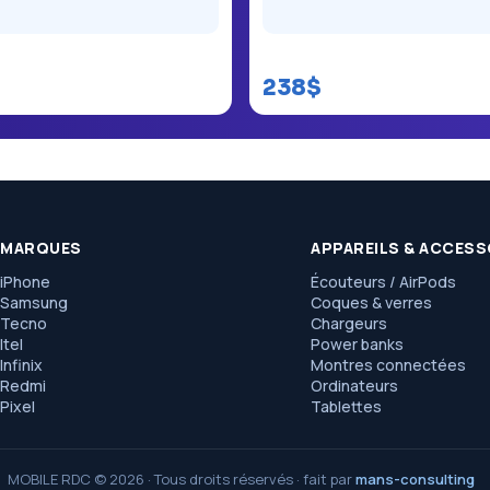
Samsung Galaxy A06
238$
MARQUES
APPAREILS & ACCESS
iPhone
Écouteurs / AirPods
Samsung
Coques & verres
Tecno
Chargeurs
Itel
Power banks
Infinix
Montres connectées
Redmi
Ordinateurs
Pixel
Tablettes
MOBILE RDC © 2026 · Tous droits réservés · fait par
mans-consulting