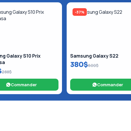
-37%
g Galaxy S10 Prix
Samsung Galaxy S22
sa
380$
600$
$
288$
Commander
Commander