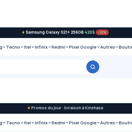
Samsung Galaxy S21+ 256GB
420$
-13%
g
Tecno
Itel
Infinix
Redmi
Pixel Google
Autres
Bouti
Promos du jour · livraison à Kinshasa
g
Tecno
Itel
Infinix
Redmi
Pixel Google
Autres
Bouti