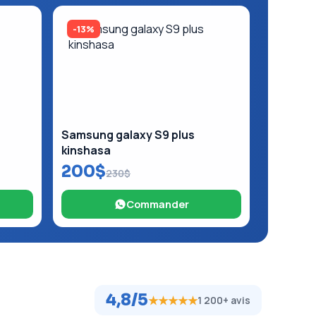
-13%
Samsung galaxy S9 plus
kinshasa
200$
230$
Commander
4,8/5
★★★★★
1 200+ avis