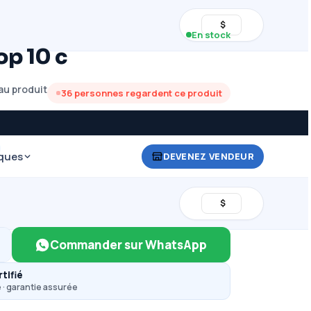
$
En stock
op 10 c
u produit
36
personnes regardent ce produit
ques
DEVENEZ VENDEUR
$
Commander sur WhatsApp
tifié
 · garantie assurée