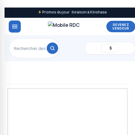
Promos du jour · livraison à Kinshasa
DEVENEZ
VENDEUR
$