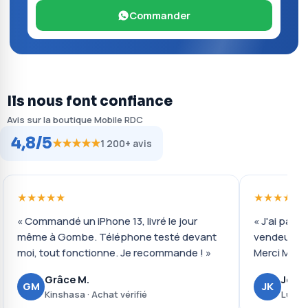
Commander
Ils nous font confiance
Avis sur la boutique Mobile RDC
4,8/5
★★★★★
1 200+ avis
★★★★★
★★★★★
« Commandé un iPhone 13, livré le jour
« J'ai payé 
même à Gombe. Téléphone testé devant
vendeur ré
moi, tout fonctionne. Je recommande ! »
Merci Mobil
Grâce M.
Josué
GM
JK
Kinshasa · Achat vérifié
Lubumb