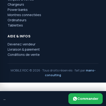
Chargeurs
Power banks
Montres connectées
Ordinateurs
Tablettes
AIDE & INFOS
Devenez vendeur
Livraison & paiement
Conditions de vente
MOBILE RDC © 2026 · Tous droits réservés · fait par
mans-
consulting
MOBILE RDC
2025 PAR
MANS CONSULTING
.
Avenue Nguma, 77, ma campagne, jolie parc,
Commander
…
ngaliema/kinshasa. Réf : l'église saint Luc et l'arrêt érosion.