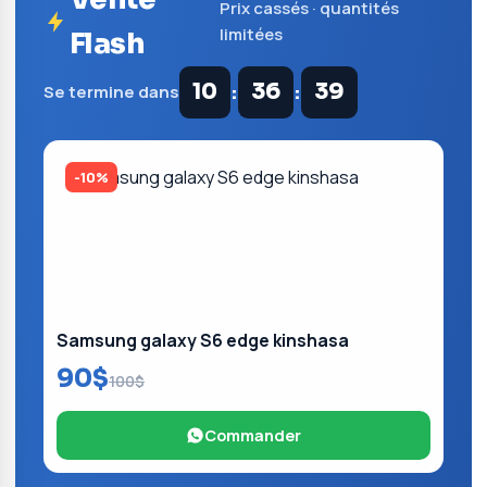
Prix cassés · quantités
limitées
Flash
:
:
10
36
38
Se termine dans
-10%
Samsung galaxy S6 edge kinshasa
90$
100$
Commander