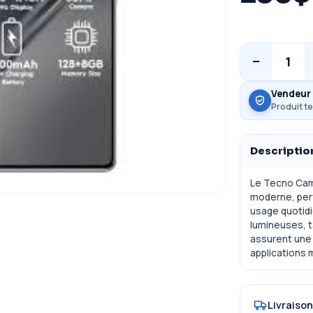
−
1
Vendeur 
Produit te
Descriptio
Le Tecno Camo
moderne, perf
usage quotidi
lumineuses, t
assurent une u
applications 
Livraison