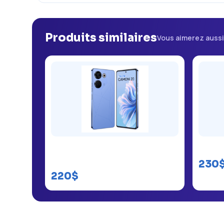
Produits similaires
Vous aimerez auss
Tecno Camon 20 Premier 5G prix
Tecno
RDC
230
220$