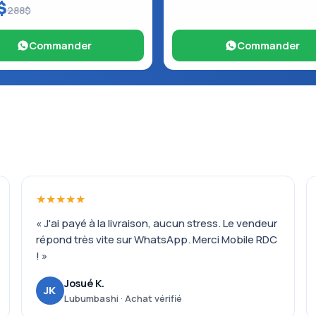
$
288$
Commander
Commander
★★★★★
« J'ai payé à la livraison, aucun stress. Le vendeur
répond très vite sur WhatsApp. Merci Mobile RDC
! »
Josué K.
JK
Lubumbashi · Achat vérifié