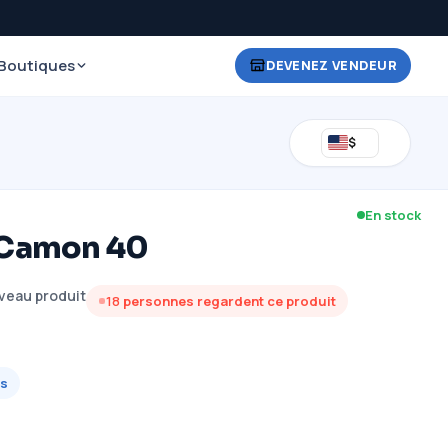
Boutiques
DEVENEZ VENDEUR
$
En stock
 Camon 40
veau produit
18
personnes regardent ce produit
s