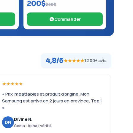
200$
230$
Commander
4,8/5
★★★★★
1 200+ avis
★★★★★
« Prix imbattables et produit d'origine. Mon
Samsung est arrivé en 2 jours en province. Top !
»
Divine N.
DN
Goma · Achat vérifié