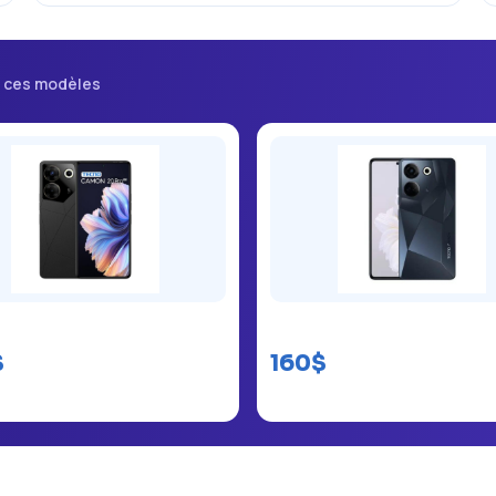
i ces modèles
 Camon 20 Pro
Tecno Camon 20 prix
$
160$