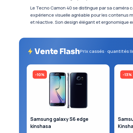
Le Tecno Camon 40 se distingue par sa caméra cap
expérience visuelle agréable pour les contenus m
et réactive. Son design élégant et ergonomique en 
Vente Flash
Prix cassés · quantités l
-10%
-13%
Samsung galaxy S6 edge
Samsun
kinshasa
Kinsh