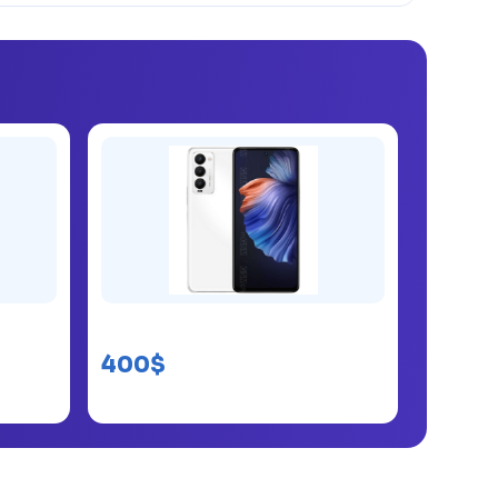
Tecno Camon 18
400$