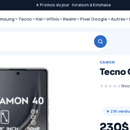
Promos du jour · livraison à Kinshasa
amsung
Tecno
Itel
Infinix
Redmi
Pixel Google
Autres
CAMON
Tecno
★★★★★
Nou
236
vendu
230$