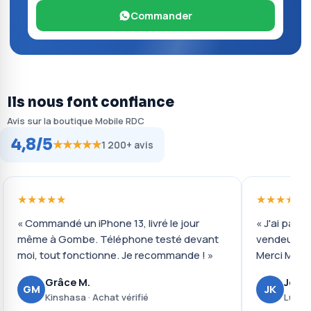
Commander
Ils nous font confiance
Avis sur la boutique Mobile RDC
4,8/5
★★★★★
1 200+ avis
★★★★★
★★★★★
« Commandé un iPhone 13, livré le jour
« J'ai payé 
même à Gombe. Téléphone testé devant
vendeur ré
moi, tout fonctionne. Je recommande ! »
Merci Mobil
Grâce M.
Josué
GM
JK
Kinshasa · Achat vérifié
Lubumb