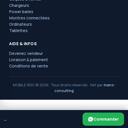
Chargeurs
Power banks
Montres connectées
Ordinateurs
Tablettes
AIDE & INFOS
Devenez vendeur
Livraison & paiement
Conditions de vente
MOBILE RDC © 2026 · Tous droits réservés · fait par
mans-
consulting
MOBILE RDC
2025 PAR
MANS CONSULTING
.
Avenue Nguma, 77, ma campagne, jolie parc,
Commander
…
ngaliema/kinshasa. Réf : l'église saint Luc et l'arrêt érosion.