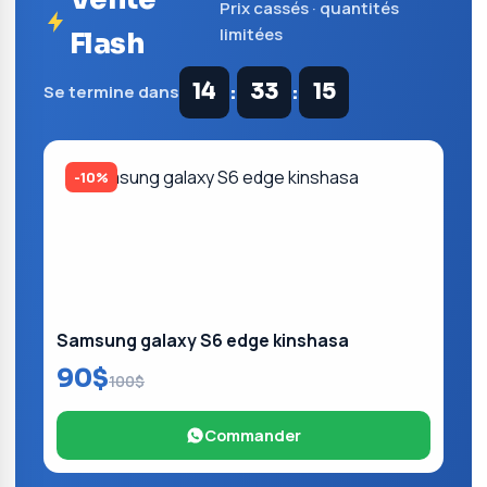
Prix cassés · quantités
limitées
Flash
:
:
14
33
15
Se termine dans
-10%
Samsung galaxy S6 edge kinshasa
90$
100$
Commander