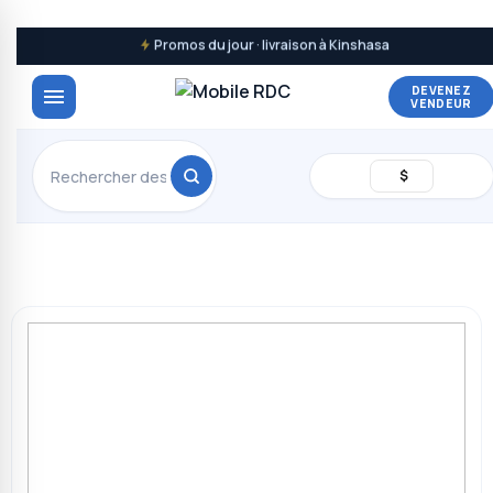
Promos du jour · livraison à Kinshasa
DEVENEZ
VENDEUR
$