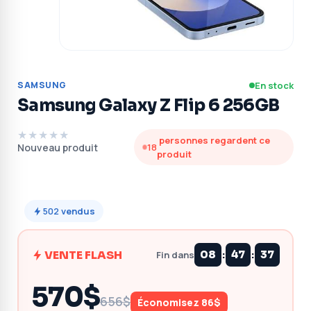
SAMSUNG
En stock
Samsung Galaxy Z Flip 6 256GB
★★★★★
personnes regardent ce
Nouveau produit
18
produit
502
vendus
:
:
VENTE FLASH
08
47
37
Fin dans
570$
656$
Économisez 86$