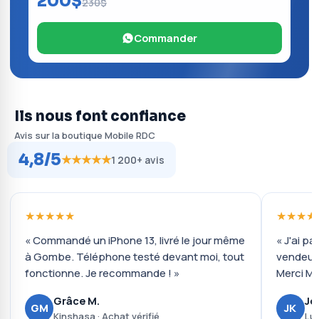
200$
230$
Commander
Ils nous font confiance
Avis sur la boutique Mobile RDC
4,8/5
★★★★★
1 200+ avis
★★★★★
★★★★
« Commandé un iPhone 13, livré le jour même
« J'ai pa
à Gombe. Téléphone testé devant moi, tout
vendeur 
fonctionne. Je recommande ! »
Merci Mo
Grâce M.
Jo
GM
JK
Kinshasa · Achat vérifié
Lub