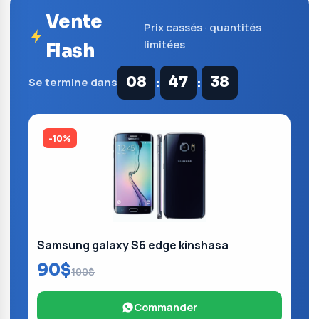
Vente
Prix cassés · quantités
limitées
Flash
:
:
08
47
37
Se termine dans
-10%
Samsung galaxy S6 edge kinshasa
90$
100$
Commander