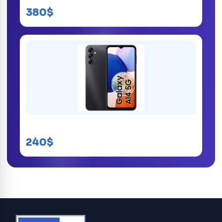
380$
Samsung Galaxy A14
240$