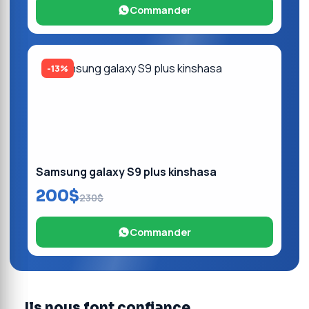
Commander
-13%
Samsung galaxy S9 plus kinshasa
200$
230$
Commander
Ils nous font confiance