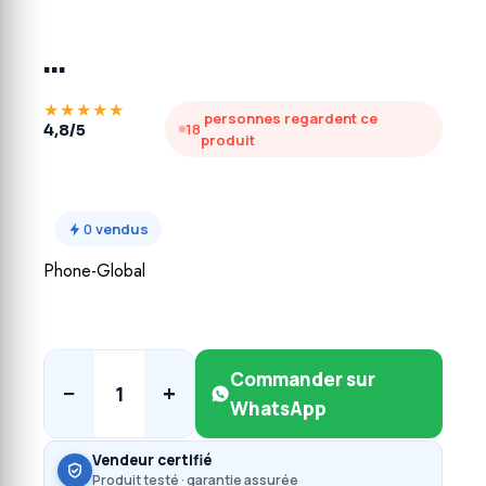
…
★★★★★
personnes regardent ce
18
4,8/5
produit
0
vendus
Phone-Global
Commander sur
−
+
1
WhatsApp
Vendeur certifié
Produit testé · garantie assurée