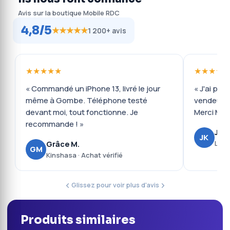
Avis sur la boutique Mobile RDC
4,8/5
★★★★★
1 200+ avis
★★★★★
★★★★★
« Commandé un iPhone 13, livré le jour
« J'ai payé
même à Gombe. Téléphone testé
vendeur r
devant moi, tout fonctionne. Je
Merci Mobi
recommande ! »
Josu
JK
Lubu
Grâce M.
GM
Kinshasa · Achat vérifié
Glissez pour voir plus d'avis
Produits similaires