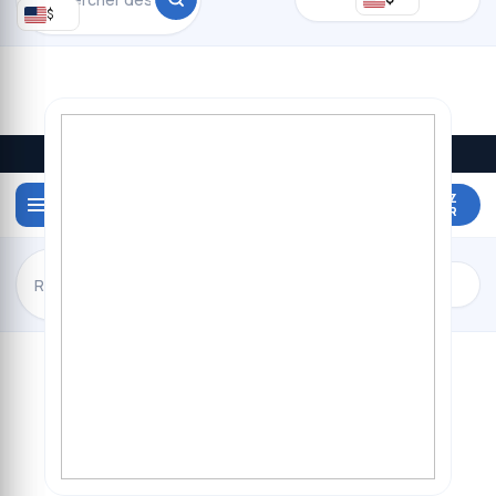
$
Promos du jour · livraison à Kinshasa
DEVENEZ
VENDEUR
$