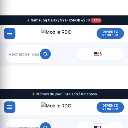
Samsung Galaxy S21+ 256GB
420$
-13%
DEVENEZ
VENDEUR
$
Promos du jour · livraison à Kinshasa
DEVENEZ
VENDEUR
Rechercher
$