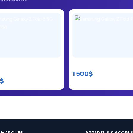
g Galaxy Z Fold 6 5G
Samsung Galaxy Z Fold 7 5
asa
1 500$
0$
MARQUES
APPAREILS & ACCES