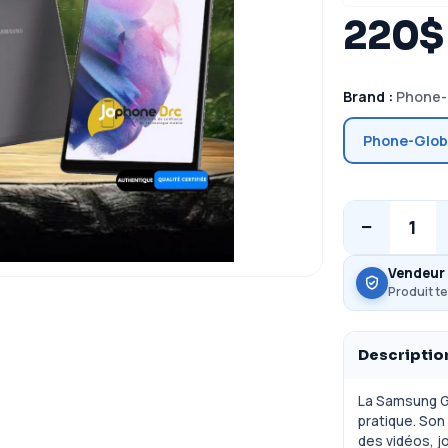
220$
Brand :
Phone-
Phone-Glob
−
1
Vendeur 
Produit te
Descriptio
La Samsung Ga
pratique. Son
des vidéos, j