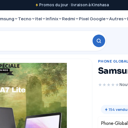
Promos du jour · livraison à Kinshasa
amsung
Tecno
Itel
Infinix
Redmi
Pixel Google
Autres
PHONE GLOBA
Samsun
★★★★★
Nou
154
vendu
Phone-Global