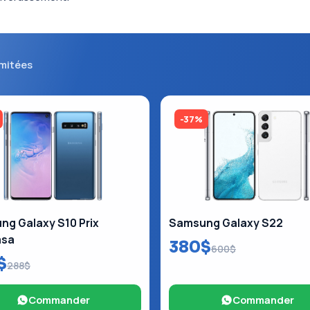
imitées
-37%
g Galaxy S10 Prix
Samsung Galaxy S22
asa
380$
600$
$
288$
Commander
Commander