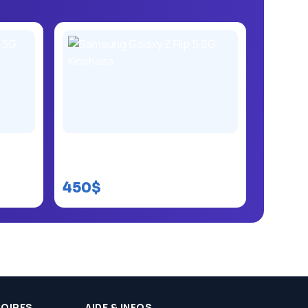
G
Samsung Galaxy Z Flip 5 5G
Kinshasa
450$
SOIRES
AIDE & INFOS