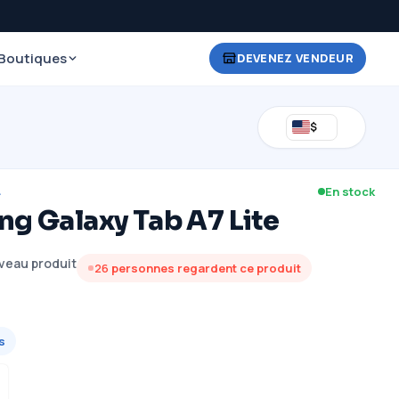
Boutiques
DEVENEZ VENDEUR
$
L
En stock
g Galaxy Tab A7 Lite
veau produit
26
personnes regardent ce produit
s