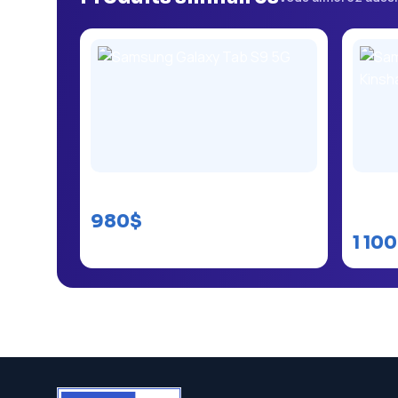
Samsung Galaxy Tab S9 5G
Samsun
Kinsh
980$
1 10