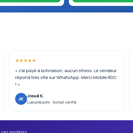
★★★★★
« J'ai payé à la livraison, aucun stress. Le vendeur
répond très vite sur WhatsApp. Merci Mobile RDC
! »
Josué K.
JK
Lubumbashi · Achat vérifié
i ces modèles