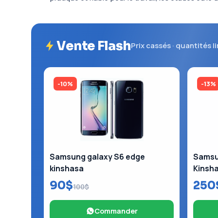
Vente Flash
Prix cassés · quantités l
-10%
-13%
Samsung galaxy S6 edge
Samsun
kinshasa
Kinsh
90$
250
100$
Commander