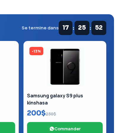
:
:
17
25
51
Se termine dans
-13%
Samsung galaxy S9 plus
kinshasa
200$
230$
Commander