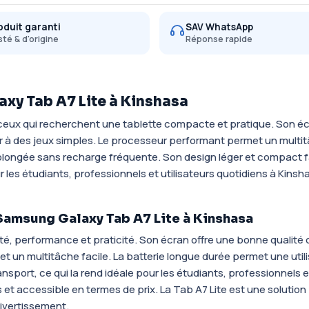
oduit garanti
SAV WhatsApp
té & d'origine
Réponse rapide
axy Tab A7 Lite à Kinshasa
eux qui recherchent une tablette compacte et pratique. Son écr
er à des jeux simples. Le processeur performant permet un multitâ
olongée sans recharge fréquente. Son design léger et compact faci
 les étudiants, professionnels et utilisateurs quotidiens à Kinsh
 Samsung Galaxy Tab A7 Lite à Kinshasa
, performance et praticité. Son écran offre une bonne qualité d
t un multitâche facile. La batterie longue durée permet une utili
ansport, ce qui la rend idéale pour les étudiants, professionnels e
 et accessible en termes de prix. La Tab A7 Lite est une solution
 divertissement.