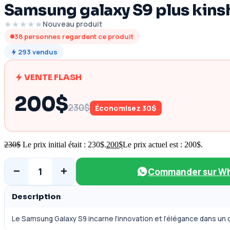
Samsung galaxy S9 plus kins
★★★★★
Nouveau produit
38
personnes regardent ce produit
293
vendus
VENTE FLASH
200$
230$
Économisez 30$
230
$
Le prix initial était : 230$.
200
$
Le prix actuel est : 200$.
−
+
1
Commander sur W
Description
Le Samsung Galaxy S9 incarne l’innovation et l’élégance dans un d