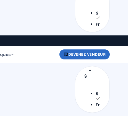
$
Fr
iques
DEVENEZ VENDEUR
$
$
Fr