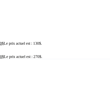
0
$
Le prix actuel est : 130$.
0
$
Le prix actuel est : 270$.