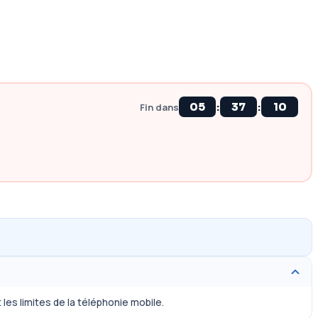
:
:
05
37
09
Fin dans
les limites de la téléphonie mobile.