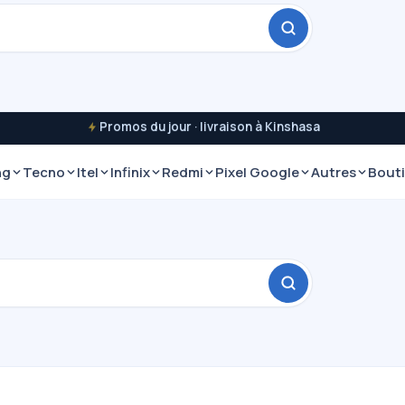
Promos du jour · livraison à Kinshasa
ng
Tecno
Itel
Infinix
Redmi
Pixel Google
Autres
Bout