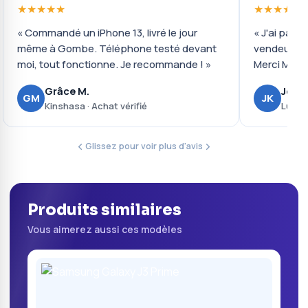
★★★★★
★★★★★
« Commandé un iPhone 13, livré le jour
« J'ai payé 
même à Gombe. Téléphone testé devant
vendeur ré
moi, tout fonctionne. Je recommande ! »
Merci Mobil
Grâce M.
Josué
GM
JK
Kinshasa · Achat vérifié
Lubumb
Glissez pour voir plus d'avis
Produits similaires
Vous aimerez aussi ces modèles