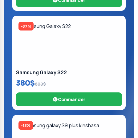
Commander
-37%
Samsung Galaxy S22
380$
600$
Commander
-13%