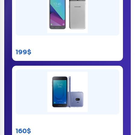
Samsung Galaxy J3 Prime
199$
Samsung Galaxy J2 Core
160$