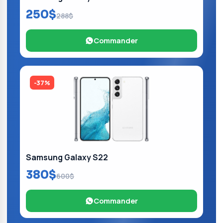
250$
288$
Commander
-37%
Samsung Galaxy S22
380$
600$
Commander