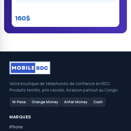
Samsung Galaxy J6 plus
160$
Votre boutique de téléphones de confiance en RDC.
Produits testés, prix cassés, livraison partout au Congo.
M-Pesa
Orange Money
Airtel Money
Cash
MARQUES
iPhone