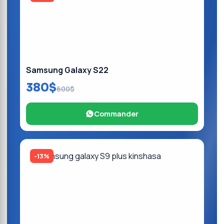
Samsung Galaxy S22
380$
600$
Commander
-13%