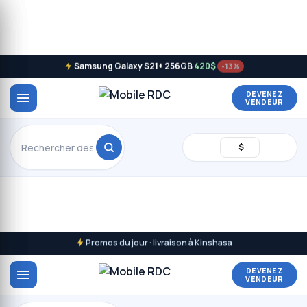
Samsung Galaxy S21+ 256GB
420$
-13%
DEVENEZ
VENDEUR
$
Promos du jour · livraison à Kinshasa
DEVENEZ
VENDEUR