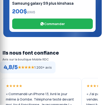
Samsung galaxy S9 plus kinshasa
200$
230$
Commander
Ils nous font confiance
Avis sur la boutique Mobile RDC
4,8/5
★★★★★
1 200+ avis
★★★★★
★★★★★
« Commandé un iPhone 13, livré le jour
« J'ai payé 
même à Gombe. Téléphone testé devant
vendeur ré
moi, tout fonctionne. Je recommande ! »
Merci Mobil