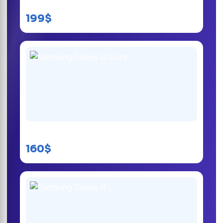
Samsung Galaxy J3 Prime
199$
Samsung Galaxy J2 Core
160$