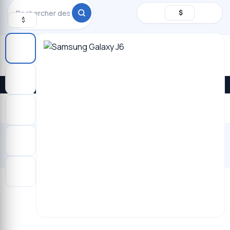
Rechercher
$
$
Promos du jour · livraison à Kinshasa
DEVENEZ
VENDEUR
$