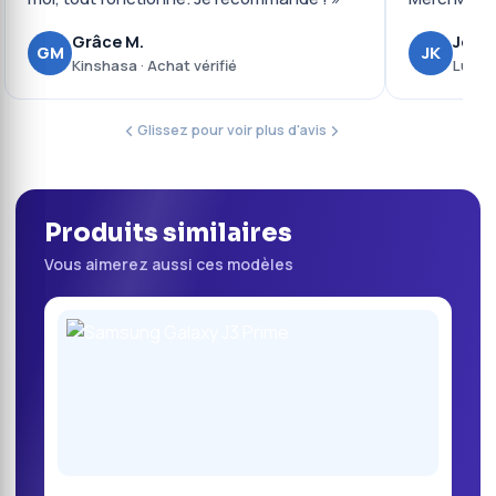
Grâce M.
Josué
GM
JK
Kinshasa · Achat vérifié
Lubumb
Glissez pour voir plus d'avis
Produits similaires
Vous aimerez aussi ces modèles