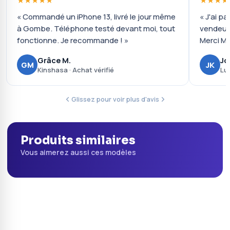
★★★★★
★★★★
« Commandé un iPhone 13, livré le jour même
« J'ai pa
à Gombe. Téléphone testé devant moi, tout
vendeur
fonctionne. Je recommande ! »
Merci Mo
Grâce M.
Jo
GM
JK
Kinshasa · Achat vérifié
Lu
Glissez pour voir plus d'avis
Produits similaires
Vous aimerez aussi ces modèles