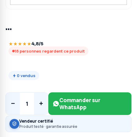
…
★★★★★
4,8/5
18
personnes regardent ce produit
0
vendus
Commander sur
−
+
1
WhatsApp
Vendeur certifié
Produit testé · garantie assurée