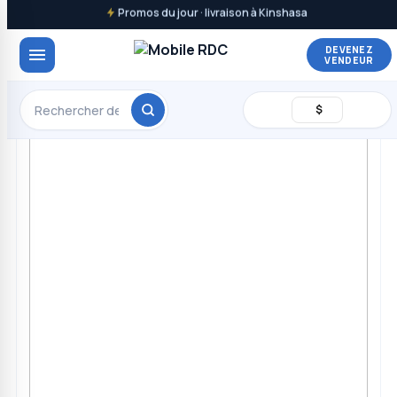
Promos du jour · livraison à Kinshasa
DEVENEZ
VENDEUR
$