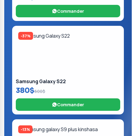
Commander
-37%
Samsung Galaxy S22
380$
600$
Commander
-13%