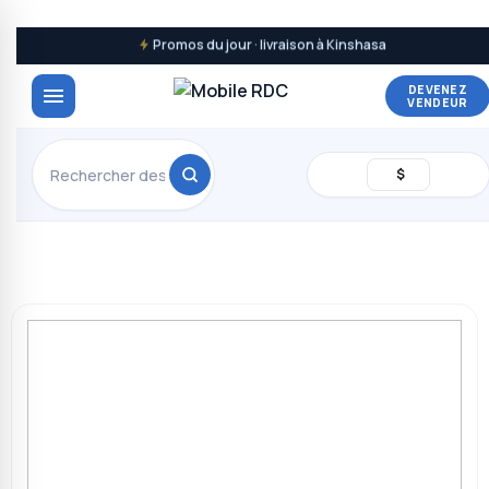
Promos du jour · livraison à Kinshasa
DEVENEZ
VENDEUR
$