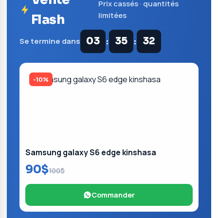
Prix cassés · quantités
limitées
Flash
:
:
03
35
32
Se termine dans
-10%
Samsung galaxy S6 edge kinshasa
90$
100$
Commander