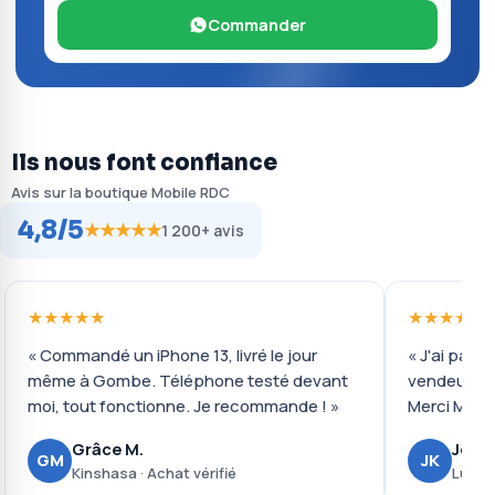
Commander
Ils nous font confiance
Avis sur la boutique Mobile RDC
4,8/5
★★★★★
1 200+ avis
★★★★★
★★★★★
« Commandé un iPhone 13, livré le jour
« J'ai payé 
même à Gombe. Téléphone testé devant
vendeur ré
moi, tout fonctionne. Je recommande ! »
Merci Mobil
Grâce M.
Josué
GM
JK
Kinshasa · Achat vérifié
Lubumb