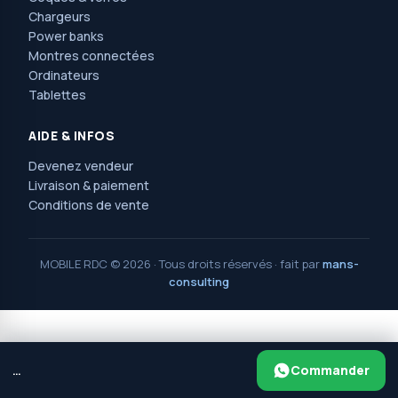
Chargeurs
Power banks
Montres connectées
Ordinateurs
Tablettes
AIDE & INFOS
Devenez vendeur
Livraison & paiement
Conditions de vente
MOBILE RDC © 2026 · Tous droits réservés · fait par
mans-
consulting
MOBILE RDC
2025 PAR
MANS CONSULTING
.
Avenue Nguma, 77, ma campagne, jolie parc,
Commander
…
ngaliema/kinshasa. Réf : l'église saint Luc et l'arrêt érosion.