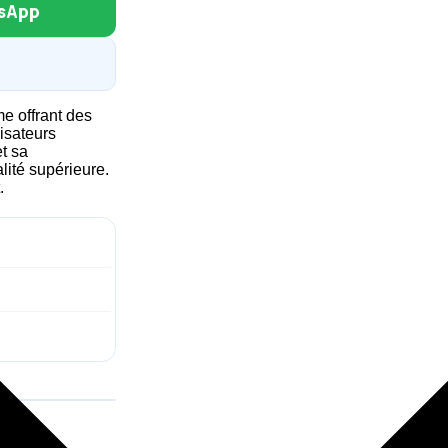
sApp
 offrant des
isateurs
t sa
lité supérieure.
.