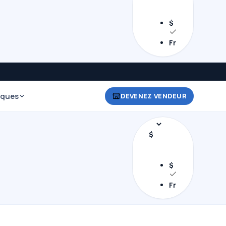
$
Fr
iques
DEVENEZ VENDEUR
$
$
Fr