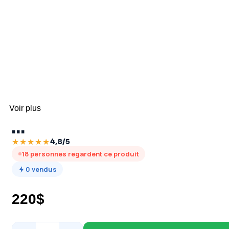
Click to enlarge
Voir plus
…
★★★★★
4,8/5
18
personnes regardent ce produit
0
vendus
220
$