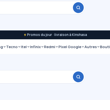
Promos du jour · livraison à Kinshasa
ng
Tecno
Itel
Infinix
Redmi
Pixel Google
Autres
Bout