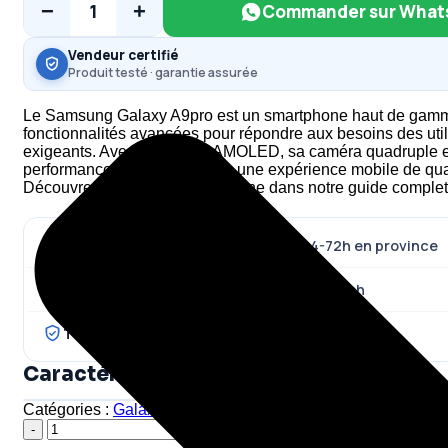
−
+
1
Commander sur What
Vendeur certifié
Produit testé · garantie assurée
Le Samsung Galaxy A9pro est un smartphone haut de gamme
fonctionnalités avancées pour répondre aux besoins des util
exigeants. Avec son écran AMOLED, sa caméra quadruple e
performance de pointe, il offre une expérience mobile de qua
Découvrez tout sur ce smartphone dans notre guide complet
Livraison aujourd'hui
à Kinshasa · 24-72h en province
Payez à la livraison
· Mobile Money ou cash
Testé devant vous
· garantie 12 mois
Caractéristiques
Catégories :
Galaxy A
,
Samsung
Étiquette :
Phone Global
quantité
de