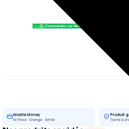
Samsung
Galaxy
A9
Pro
Commandez sur WhatsApp
Mobile Money
Produit g
M-Pesa · Orange · Airtel
Testé & d'