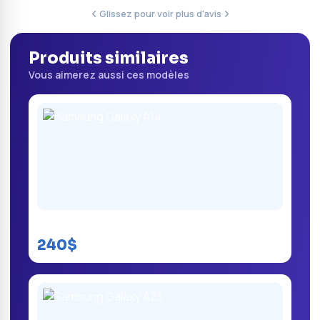
Glissez pour voir plus d'avis
Produits similaires
Vous aimerez aussi ces modèles
Samsung Galaxy A14
240$