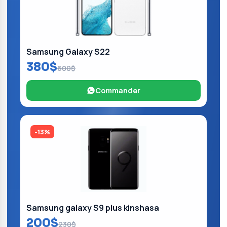
Samsung Galaxy S22
380$
600$
Commander
-13%
Samsung galaxy S9 plus kinshasa
200$
230$