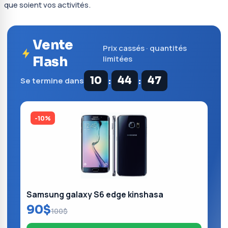
que soient vos activités.
Vente
Prix cassés · quantités
Flash
limitées
:
:
10
44
46
Se termine dans
-10%
Samsung galaxy S6 edge kinshasa
90$
100$