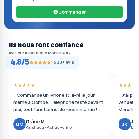
Commander
Ils nous font confiance
Avis sur la boutique Mobile RDC
4,8/5
★★★★★
1 200+ avis
★★★★★
★★★★
« Commandé un iPhone 13, livré le jour
« J'ai pay
même à Gombe. Téléphone testé devant
vendeur 
moi, tout fonctionne. Je recommande ! »
Merci Mob
Grâce M.
Jos
GM
JK
Kinshasa · Achat vérifié
Lub