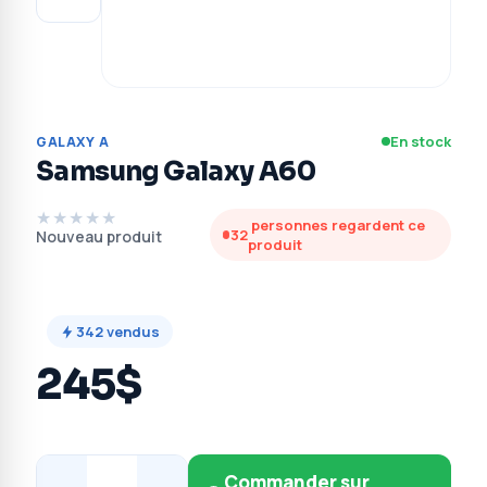
En stock
GALAXY A
Samsung Galaxy A60
★★★★★
personnes regardent ce
32
Nouveau produit
produit
342
vendus
245$
Commander sur