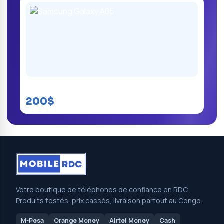
Samsung Galaxy A05
200$
Votre boutique de téléphones de confiance en RDC.
Produits testés, prix cassés, livraison partout au Congo.
M-Pesa
Orange Money
Airtel Money
Cash