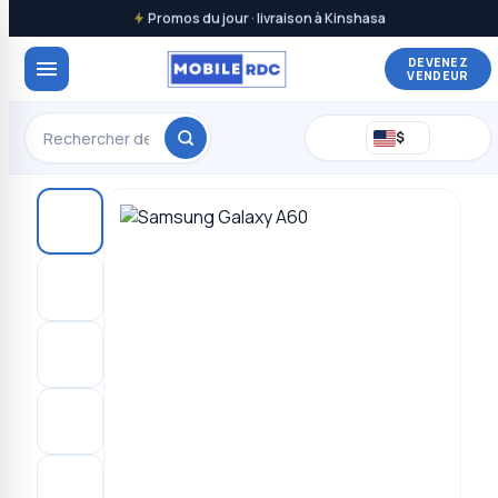
Promos du jour · livraison à Kinshasa
DEVENEZ
VENDEUR
$