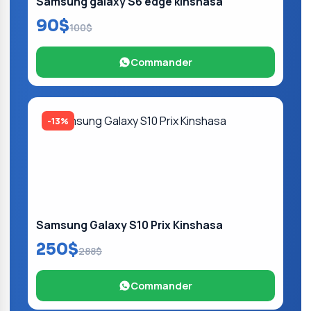
Samsung galaxy S6 edge kinshasa
90$
100$
Commander
-13%
Samsung Galaxy S10 Prix Kinshasa
250$
288$
Commander