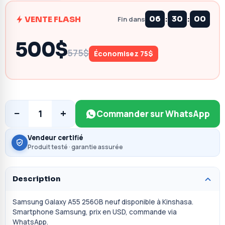
:
:
VENTE FLASH
06
30
00
Fin dans
500$
575$
Économisez 75$
−
+
1
Commander sur WhatsApp
Vendeur certifié
Produit testé · garantie assurée
Description
Samsung Galaxy A55 256GB neuf disponible à Kinshasa.
Smartphone Samsung, prix en USD, commande via
WhatsApp.