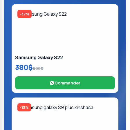
-37%
Samsung Galaxy S22
380$
600$
Commander
-13%