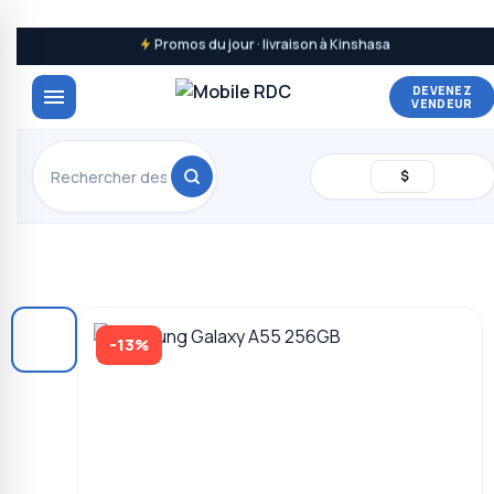
Promos du jour · livraison à Kinshasa
DEVENEZ
VENDEUR
$
-13%