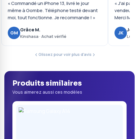
« Commandé un iPhone 13, livré le jour
« J'ai payé 
même à Gombe. Téléphone testé devant
vendeur ré
moi, tout fonctionne. Je recommande ! »
Merci Mobil
Grâce M.
Josué
GM
JK
Kinshasa · Achat vérifié
Lubumb
Glissez pour voir plus d'avis
Produits similaires
Vous aimerez aussi ces modèles