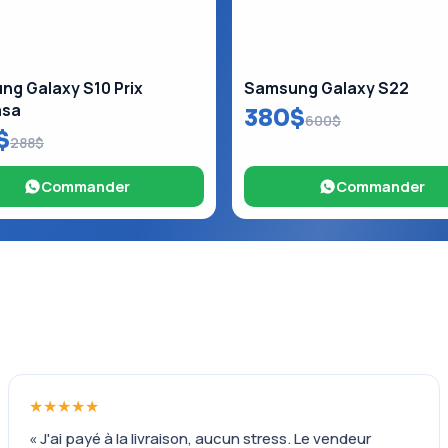
g Galaxy S10 Prix
Samsung Galaxy S22
asa
380$
600$
$
288$
Commander
Commander
★★★★★
« J'ai payé à la livraison, aucun stress. Le vendeur