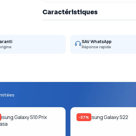
Caractéristiques
aranti
SAV WhatsApp
origine
Réponse rapide
imitées
-37%