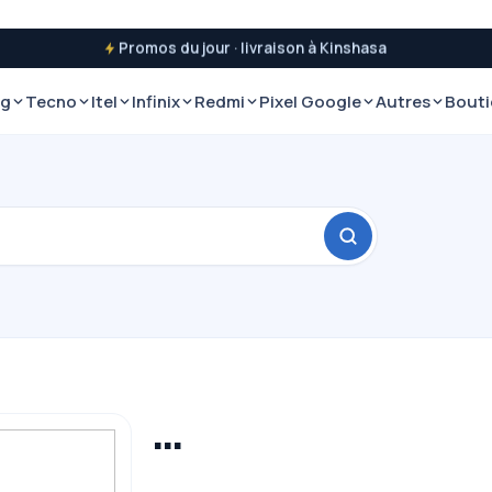
Promos du jour · livraison à Kinshasa
ng
Tecno
Itel
Infinix
Redmi
Pixel Google
Autres
Bout
…