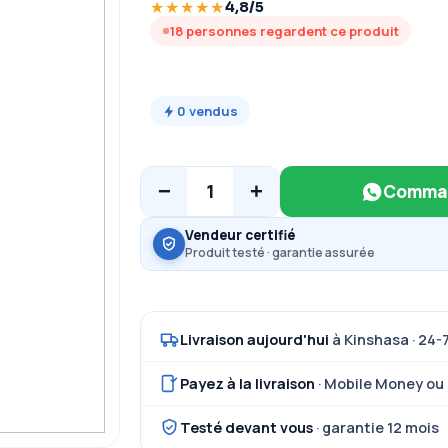
★★★★★
4,8/5
18
personnes regardent ce produit
0
vendus
−
+
1
Comman
Vendeur certifié
Produit testé · garantie assurée
Livraison aujourd'hui
à Kinshasa · 24-
Payez à la livraison
· Mobile Money ou
Testé devant vous
· garantie 12 mois