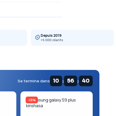
Depuis 2019
+5 000 clients
:
:
10
56
39
Se termine dans
-13%