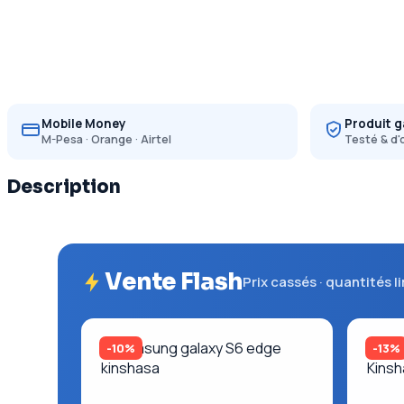
Mobile Money
Produit g
M-Pesa · Orange · Airtel
Testé & d'
Description
Vente Flash
Prix cassés · quantités l
-10%
-13%