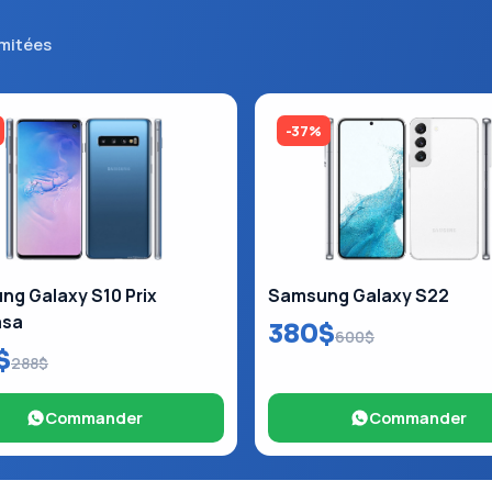
imitées
-37%
g Galaxy S10 Prix
Samsung Galaxy S22
asa
380$
600$
$
288$
Commander
Commander