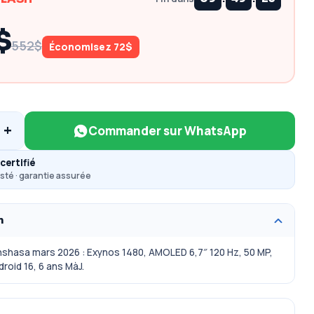
$
552$
Économisez 72$
+
Commander sur WhatsApp
certifié
sté · garantie assurée
n
nshasa mars 2026 : Exynos 1480, AMOLED 6,7″ 120 Hz, 50 MP,
roid 16, 6 ans MàJ.