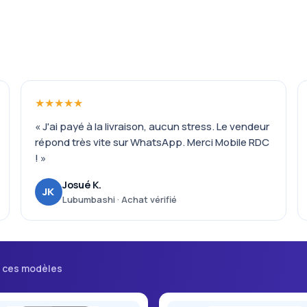
★★★★★
« J'ai payé à la livraison, aucun stress. Le vendeur
répond très vite sur WhatsApp. Merci Mobile RDC
! »
Josué K.
JK
Lubumbashi · Achat vérifié
i ces modèles