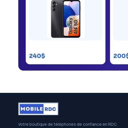
Samsung Galaxy A14
Samsu
240$
200
Votre boutique de téléphones de confiance en RDC.