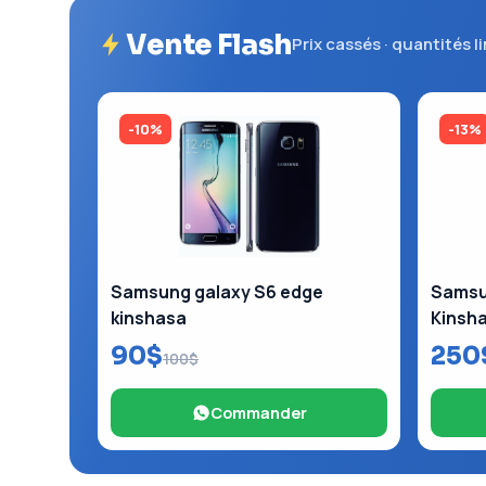
Vente Flash
Prix cassés · quantités l
-10%
-13%
Samsung galaxy S6 edge
Samsun
kinshasa
Kinsh
90$
250
100$
Commander