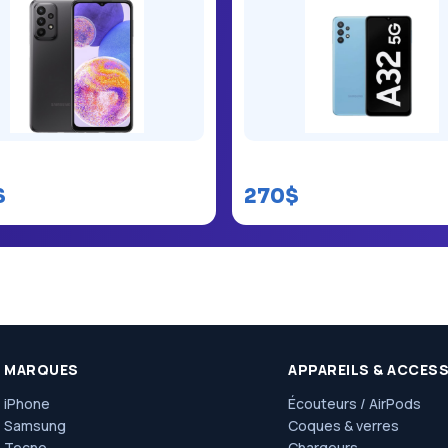
ng Galaxy A23
Samsung Galaxy A32
$
270$
MARQUES
APPAREILS & ACCES
iPhone
Écouteurs / AirPods
Samsung
Coques & verres
Tecno
Chargeurs