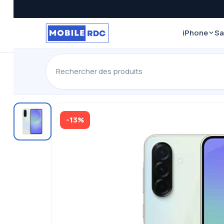
iPhone
S
-13%