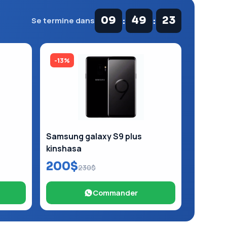
:
:
09
49
22
Se termine dans
-13%
Samsung galaxy S9 plus
kinshasa
200$
230$
Commander