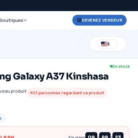
Boutiques
DEVENEZ VENDEUR
$
En stock
g Galaxy A37 Kinshasa
veau produit
23
personnes regardent ce produit
s
:
:
FLASH
09
49
22
Fin dans