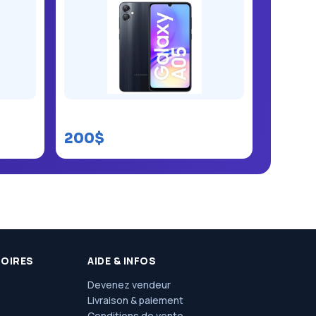
Samsung Galaxy A05
200$
SOIRES
AIDE & INFOS
Devenez vendeur
Livraison & paiement
Conditions de vente