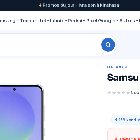
Promos du jour · livraison à Kinshasa
amsung
Tecno
Itel
Infinix
Redmi
Pixel Google
Autres
GALAXY A
Samsun
★★★★★
Nou
159
vendu
VENTE 