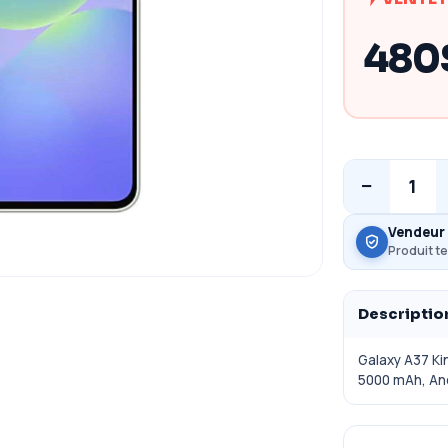
480
−
1
Vendeur 
Produit te
Descriptio
Galaxy A37 Ki
5000 mAh, And