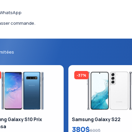
a WhatsApp
 passer commande.
imitées
-37%
g Galaxy S10 Prix
Samsung Galaxy S22
asa
380$
600$