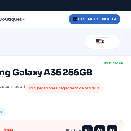
Boutiques
DEVENEZ VENDEUR
$
En stock
g Galaxy A35 256GB
veau produit
24
personnes regardent ce produit
s
:
:
FLASH
21
41
40
Fin dans