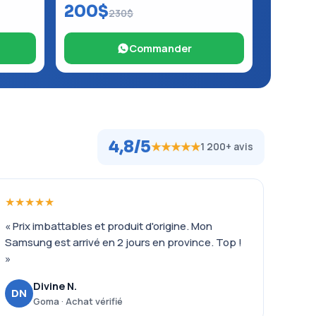
200$
230$
Commander
4,8/5
★★★★★
1 200+ avis
★★★★★
« Prix imbattables et produit d'origine. Mon
Samsung est arrivé en 2 jours en province. Top !
»
Divine N.
DN
Goma · Achat vérifié