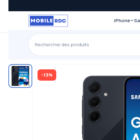
iPhone
S
-13%