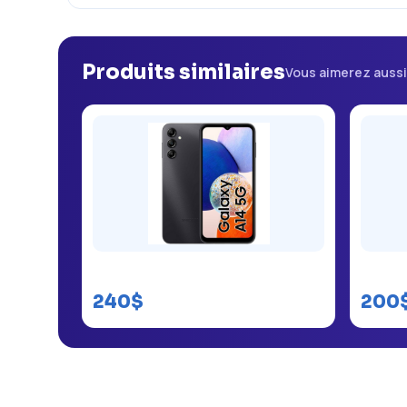
Produits similaires
Vous aimerez auss
Samsung Galaxy A14
Samsu
240$
200