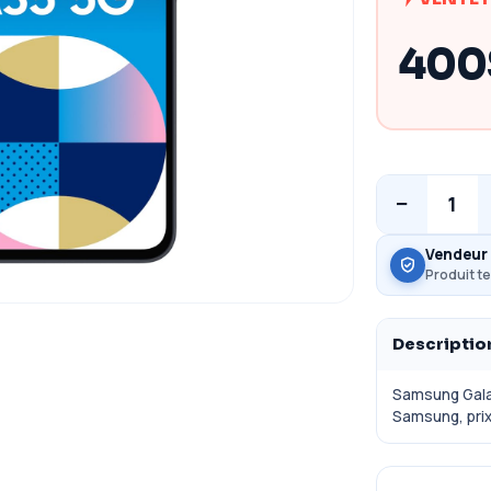
400
−
1
Vendeur 
Produit te
Descriptio
Samsung Gala
Samsung, pri