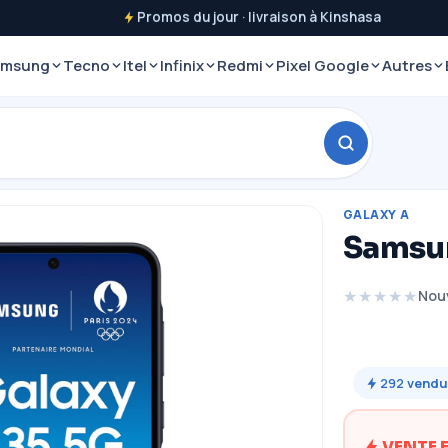
Promos du jour · livraison à Kinshasa
amsung
Tecno
Itel
Infinix
Redmi
Pixel Google
Autres
GALAXY A
Samsun
★★★★★
Nou
292
vendu
VENTE 