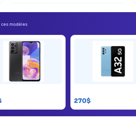
i ces modèles
ng Galaxy A23
Samsung Galaxy A32
$
270$