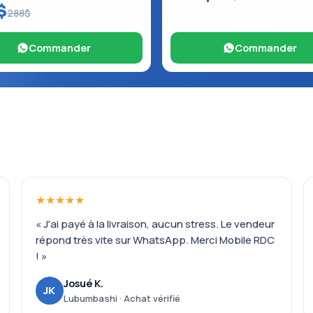
$
288$
Commander
Commander
★★★★★
« J'ai payé à la livraison, aucun stress. Le vendeur
répond très vite sur WhatsApp. Merci Mobile RDC
! »
Josué K.
JK
Lubumbashi · Achat vérifié