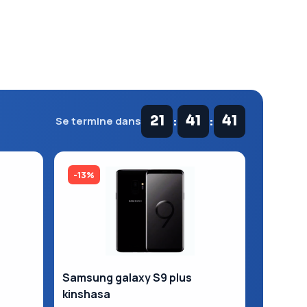
:
:
21
41
40
Se termine dans
-13%
Samsung galaxy S9 plus
kinshasa