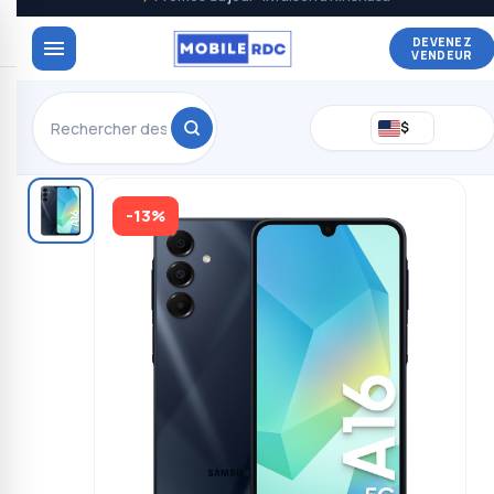
DEVENEZ
VENDEUR
$
-13%