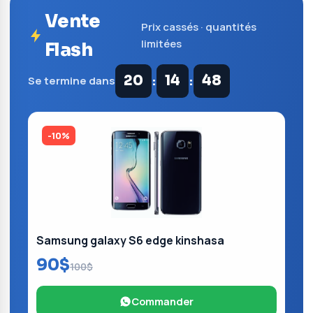
Vente
Prix cassés · quantités
limitées
Flash
:
:
20
14
47
Se termine dans
-10%
Samsung galaxy S6 edge kinshasa
90$
100$
Commander