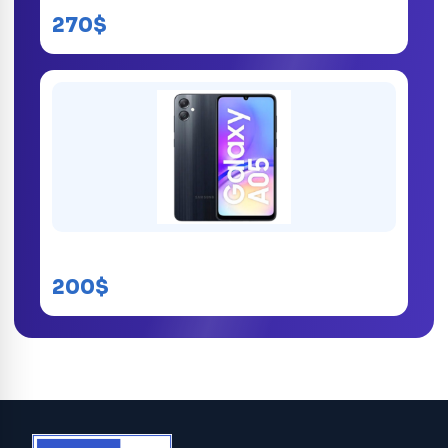
270$
Samsung Galaxy A05
200$