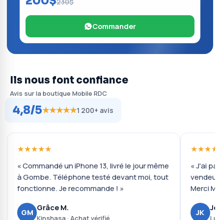
200$
230$
Commander
Ils nous font confiance
Avis sur la boutique Mobile RDC
4,8/5
★★★★★
1 200+ avis
★★★★★
★★★★
« Commandé un iPhone 13, livré le jour même
« J'ai pa
à Gombe. Téléphone testé devant moi, tout
vendeur 
fonctionne. Je recommande ! »
Merci Mo
Grâce M.
Jo
GM
JK
Kinshasa · Achat vérifié
Lub