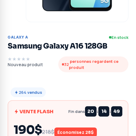
GALAXY A
En stock
Samsung Galaxy A16 128GB
★★★★★
personnes regardent ce
Nouveau produit
32
produit
264
vendus
:
:
VENTE FLASH
20
14
48
Fin dans
190$
218$
Économisez 28$