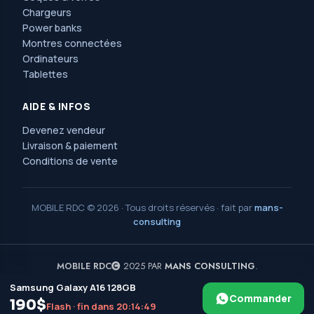
Chargeurs
Power banks
Montres connectées
Ordinateurs
Tablettes
AIDE & INFOS
Devenez vendeur
Livraison & paiement
Conditions de vente
MOBILE RDC © 2026 · Tous droits réservés · fait par
mans-
consulting
MOBILE RDC
2025 PAR
MANS CONSULTING
.
Samsung Galaxy A16 128GB
Avenue Nguma, 77, ma campagne, jolie parc,
Commander
ngaliema/kinshasa. Réf : l'église saint Luc et l'arrêt érosion.
190$
Flash · fin dans 20:14:48