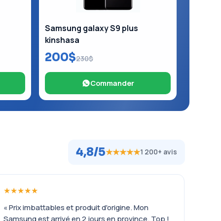
Samsung galaxy S9 plus
kinshasa
200$
230$
Commander
4,8/5
★★★★★
1 200+ avis
★★★★★
« Prix imbattables et produit d'origine. Mon
Samsung est arrivé en 2 jours en province. Top !