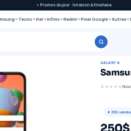
Promos du jour · livraison à Kinshasa
amsung
Tecno
Itel
Infinix
Redmi
Pixel Google
Autres
GALAXY A
Samsun
★★★★★
Nou
386
vendu
250$