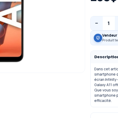
−
1
Vendeur 
Produit te
Descriptio
Dans cet arti
smartphone qu
écran Infinit
Galaxy A11 of
Que vous soye
smartphone pe
efficacité.