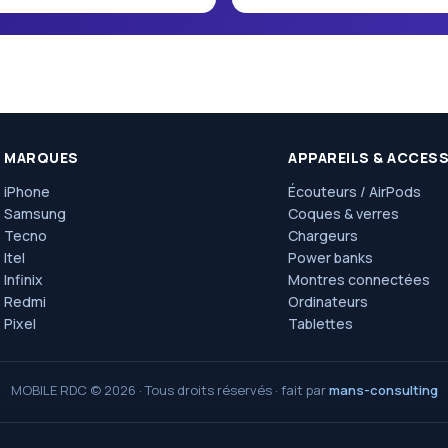
MARQUES
APPAREILS & ACCES
iPhone
Écouteurs / AirPods
Samsung
Coques & verres
Tecno
Chargeurs
Itel
Power banks
Infinix
Montres connectées
Redmi
Ordinateurs
Pixel
Tablettes
MOBILE RDC © 2026 · Tous droits réservés · fait par
mans-consulting