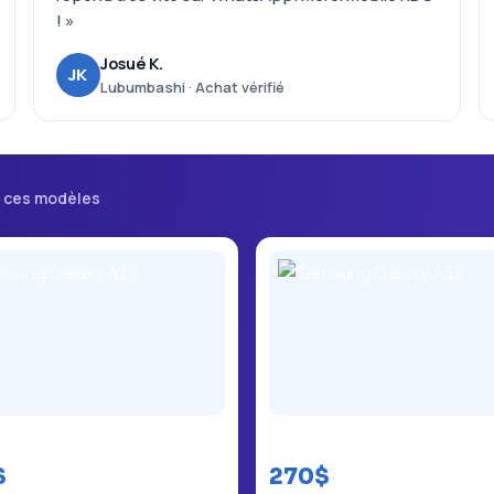
! »
Josué K.
JK
Lubumbashi · Achat vérifié
i ces modèles
ng Galaxy A23
Samsung Galaxy A32
$
270$