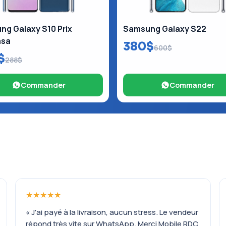
g Galaxy S10 Prix
Samsung Galaxy S22
asa
380$
600$
$
288$
Commander
Commander
★★★★★
« J'ai payé à la livraison, aucun stress. Le vendeur
répond très vite sur WhatsApp. Merci Mobile RDC