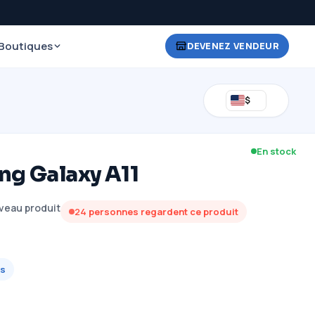
Boutiques
DEVENEZ VENDEUR
$
En stock
g Galaxy A11
veau produit
24
personnes regardent ce produit
s