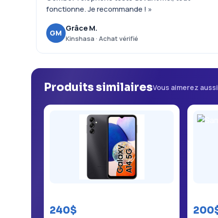
fonctionne. Je recommande ! »
Grâce M.
GM
Kinshasa · Achat vérifié
Produits similaires
Vous aimerez auss
Samsung Galaxy A14
Samsu
240$
200