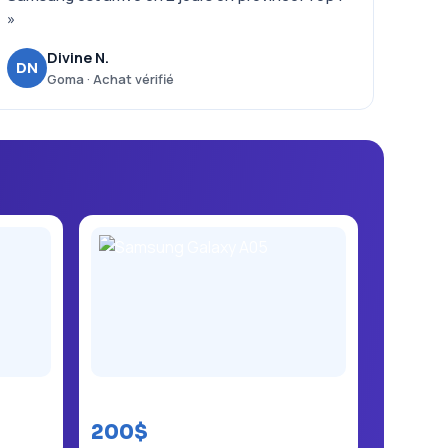
»
Divine N.
DN
Goma · Achat vérifié
Samsung Galaxy A05
200$