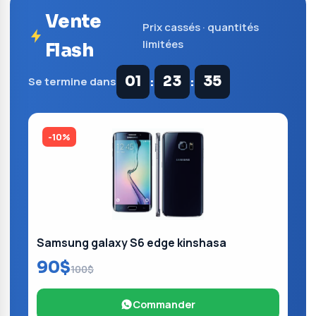
Vente
Prix cassés · quantités
limitées
Flash
:
:
01
23
34
Se termine dans
-10%
Samsung galaxy S6 edge kinshasa
90$
100$
Commander