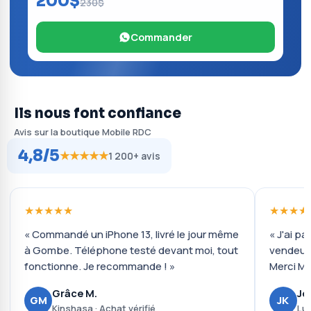
200$
230$
Commander
Ils nous font confiance
Avis sur la boutique Mobile RDC
4,8/5
★★★★★
1 200+ avis
★★★★★
★★★★
« Commandé un iPhone 13, livré le jour même
« J'ai pa
à Gombe. Téléphone testé devant moi, tout
vendeur 
fonctionne. Je recommande ! »
Merci Mo
Grâce M.
Jo
GM
JK
Kinshasa · Achat vérifié
Lub