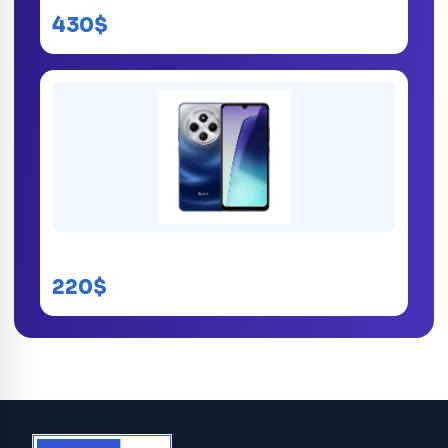
430$
Redmi 14C 256GB
220$