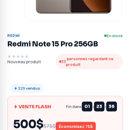
REDMI
En stock
Redmi Note 15 Pro 256GB
★★★★★
personnes regardent ce
Nouveau produit
33
produit
229
vendus
:
:
VENTE FLASH
01
23
35
Fin dans
500$
575$
Économisez 75$