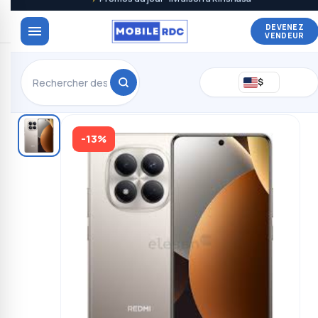
DEVENEZ
VENDEUR
$
-13%