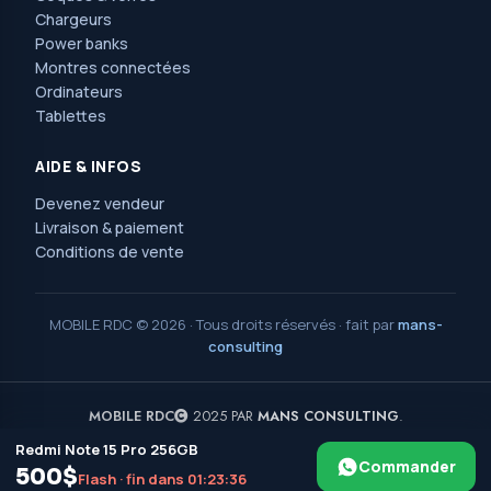
Chargeurs
Power banks
Montres connectées
Ordinateurs
Tablettes
AIDE & INFOS
Devenez vendeur
Livraison & paiement
Conditions de vente
MOBILE RDC © 2026 · Tous droits réservés · fait par
mans-
consulting
MOBILE RDC
2025 PAR
MANS CONSULTING
.
Redmi Note 15 Pro 256GB
Avenue Nguma, 77, ma campagne, jolie parc,
Commander
ngaliema/kinshasa. Réf : l'église saint Luc et l'arrêt érosion.
500$
Flash · fin dans 01:23:35