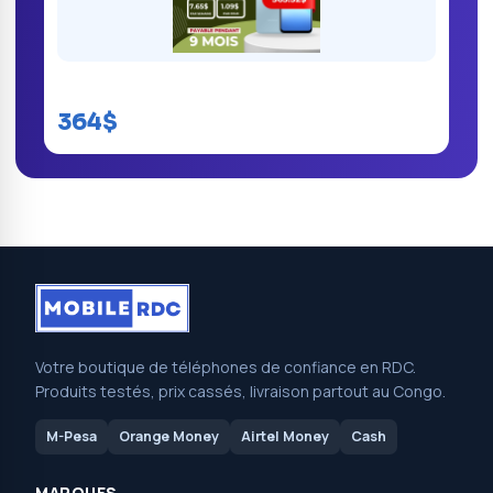
Samsung Galaxy A17
364$
Votre boutique de téléphones de confiance en RDC.
Produits testés, prix cassés, livraison partout au Congo.
M-Pesa
Orange Money
Airtel Money
Cash
MARQUES