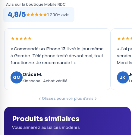
Avis sur la boutique Mobile RDC
4,8/5
★★★★★
1 200+ avis
★★★★★
★★★★
« Commandé un iPhone 13, livré le jour même
« J'ai pa
à Gombe. Téléphone testé devant moi, tout
vendeur 
fonctionne. Je recommande ! »
Merci Mo
Grâce M.
Jo
GM
JK
Kinshasa · Achat vérifié
Lub
Glissez pour voir plus d'avis
Produits similaires
Vous aimerez aussi ces modèles