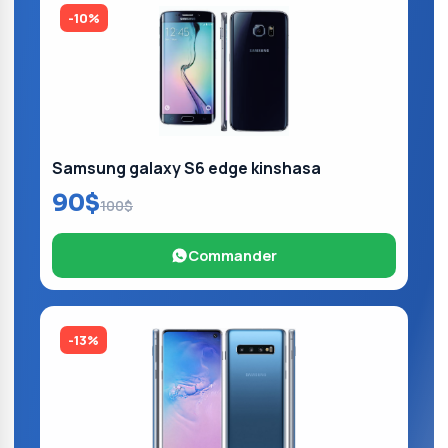
-10%
Samsung galaxy S6 edge kinshasa
90$
100$
Commander
-13%