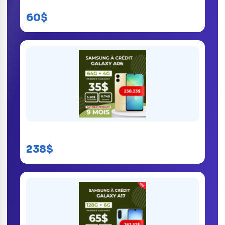
Itel A18
60$
Samsung Galaxy A06
238$