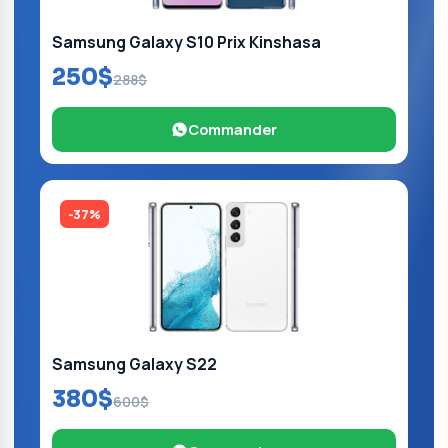
Samsung Galaxy S10 Prix Kinshasa
250$
288$
Commander
-37%
Samsung Galaxy S22
380$
600$