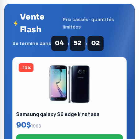
Vente
Prix cassés · quantités
limitées
Flash
:
:
04
52
02
Se termine dans
-10%
Samsung galaxy S6 edge kinshasa
90$
100$