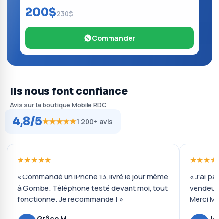
200$
230$
Commander
Ils nous font confiance
Avis sur la boutique Mobile RDC
4,8/5
★★★★★
1 200+ avis
★★★★★
★★★★
« Commandé un iPhone 13, livré le jour même
« J'ai pa
à Gombe. Téléphone testé devant moi, tout
vendeur 
fonctionne. Je recommande ! »
Merci Mo
Grâce M.
Jo