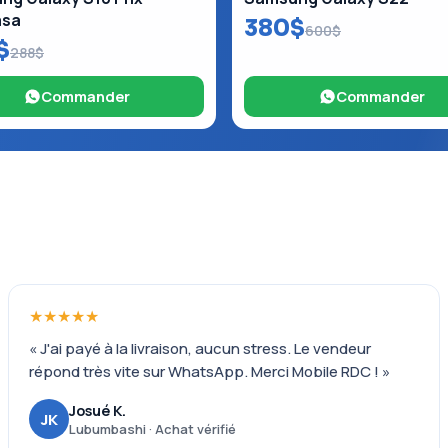
asa
380$
600$
$
288$
Commander
Commander
★★★★★
« J'ai payé à la livraison, aucun stress. Le vendeur
répond très vite sur WhatsApp. Merci Mobile RDC ! »
Josué K.
JK
Lubumbashi · Achat vérifié