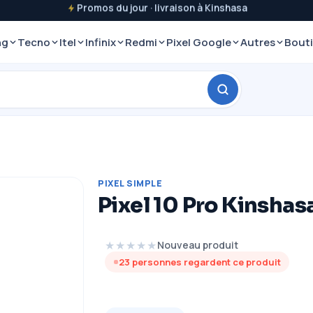
Promos du jour · livraison à Kinshasa
ng
Tecno
Itel
Infinix
Redmi
Pixel Google
Autres
Bout
PIXEL SIMPLE
Pixel 10 Pro Kinshas
★★★★★
Nouveau produit
23
personnes regardent ce produit