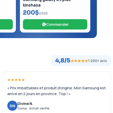
kinshasa
200$
230$
Commander
4,8/5
★★★★★
1 200+ avis
★★★★★
« Prix imbattables et produit d'origine. Mon Samsung est
arrivé en 2 jours en province. Top ! »
Divine N.
DN
Goma · Achat vérifié