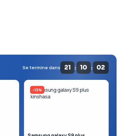
:
:
21
10
01
Se termine dans
-13%
Samsung galaxy S9 plus