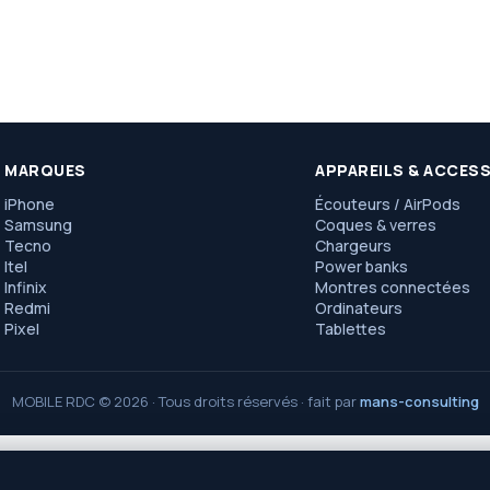
MARQUES
APPAREILS & ACCES
iPhone
Écouteurs / AirPods
Samsung
Coques & verres
Tecno
Chargeurs
Itel
Power banks
Infinix
Montres connectées
Redmi
Ordinateurs
Pixel
Tablettes
MOBILE RDC © 2026 · Tous droits réservés · fait par
mans-consulting