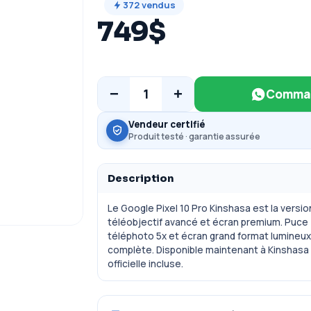
372
vendus
749$
−
+
1
Comman
Vendeur certifié
Produit testé · garantie assurée
Description
Le Google Pixel 10 Pro Kinshasa est la versi
téléobjectif avancé et écran premium. Puce
téléphoto 5x et écran grand format lumineux 
complète. Disponible maintenant à Kinshasa a
officielle incluse.