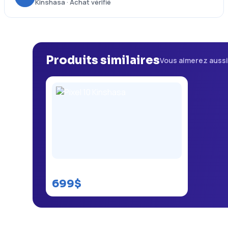
Kinshasa · Achat vérifié
Produits similaires
Vous aimerez auss
Pixel 10 Kinshasa
699$