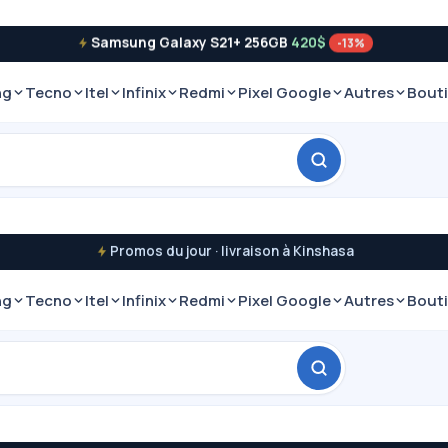
Samsung Galaxy S21+ 256GB
420$
-13%
ng
Tecno
Itel
Infinix
Redmi
Pixel Google
Autres
Bout
Promos du jour · livraison à Kinshasa
ng
Tecno
Itel
Infinix
Redmi
Pixel Google
Autres
Bout