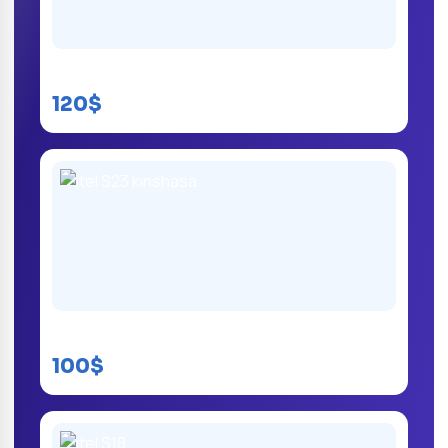
Itel S23 Plus
120$
itel S23 kinshasa
100$