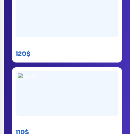
itel S18
120$
Itel S17
110$