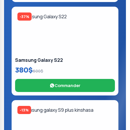
-37%
Samsung Galaxy S22
380$
600$
Commander
-13%