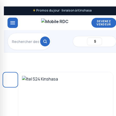
Promos du jour · livraison à Kinshasa
DEVENEZ
VENDEUR
$