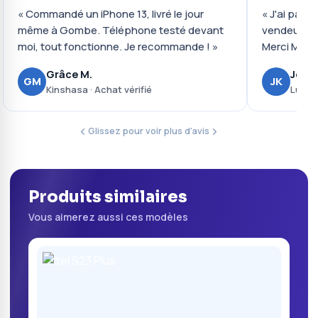
« Commandé un iPhone 13, livré le jour
« J'ai payé 
même à Gombe. Téléphone testé devant
vendeur ré
moi, tout fonctionne. Je recommande ! »
Merci Mobil
Grâce M.
Josué
GM
JK
Kinshasa · Achat vérifié
Lubumb
Glissez pour voir plus d'avis
Produits similaires
Vous aimerez aussi ces modèles