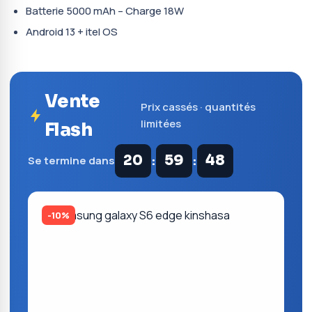
Batterie 5000 mAh – Charge 18W
Android 13 + itel OS
Vente
Prix cassés · quantités
limitées
Flash
:
:
20
59
47
Se termine dans
-10%