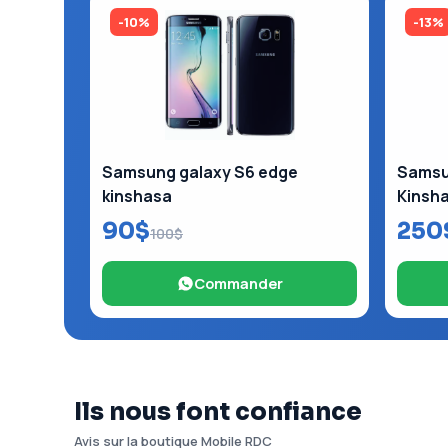
-10%
-13%
Samsung galaxy S6 edge
Samsun
kinshasa
Kinsh
90$
250
100$
Commander
Ils nous font confiance
Avis sur la boutique Mobile RDC