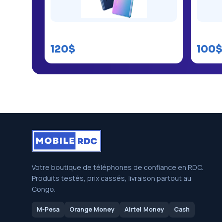
Itel S23 Plus
Itel A5
120$
100
Votre boutique de téléphones de confiance en RDC.
Produits testés, prix cassés, livraison partout au
Congo.
M-Pesa
Orange Money
Airtel Money
Cash