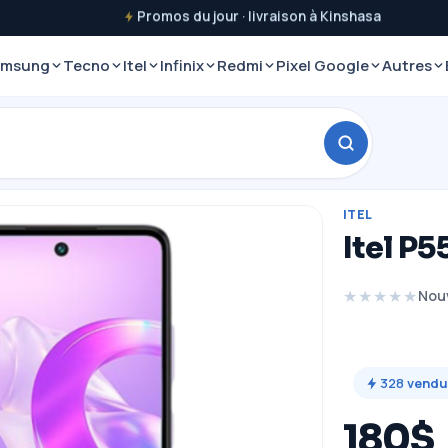
Promos du jour · livraison à Kinshasa
amsung
Tecno
Itel
Infinix
Redmi
Pixel Google
Autres
ITEL
Itel P5
★★★★★
Nou
328
vendu
180$