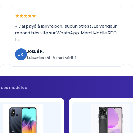
★★★★★
« J'ai payé à la livraison, aucun stress. Le vendeur
répond très vite sur WhatsApp. Merci Mobile RDC
! »
Josué K.
JK
Lubumbashi · Achat vérifié
i ces modèles