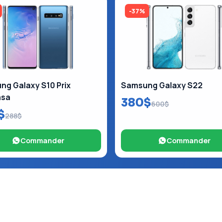
-37%
g Galaxy S10 Prix
Samsung Galaxy S22
asa
380$
600$
$
288$
Commander
Commander