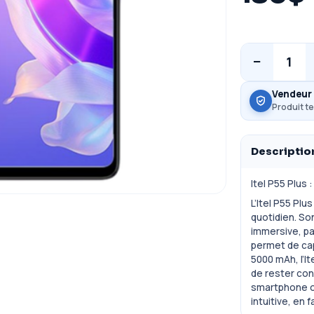
−
1
Vendeur 
Produit te
Descriptio
Itel P55 Plus
L’Itel P55 Pl
quotidien. So
immersive, pa
permet de cap
5000 mAh, l’I
de rester con
smartphone of
intuitive, en 