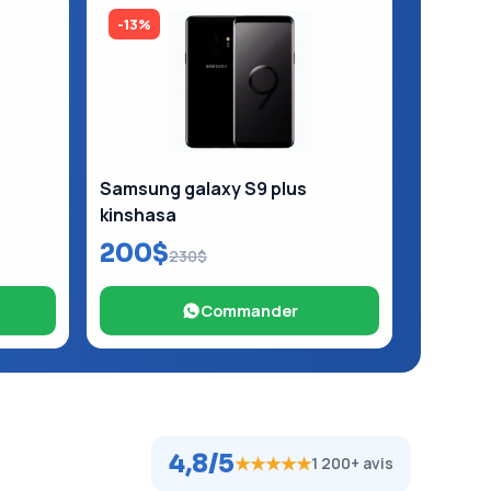
-13%
Samsung galaxy S9 plus
kinshasa
200$
230$
Commander
4,8/5
★★★★★
1 200+ avis