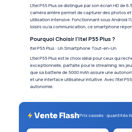
L’Itel P55 Plus se distingue par son écran HD de 6
caméra arrière permet de capturer des photos et 
utilisation intensive. Fonctionnant sous Android 11,
loisirs ou la communication, ce smartphone répon
Pourquoi Choisir l’Itel P55 Plus ?
Itel P55 Plus : Un Smartphone Tout-en-Un
L’Itel P55 Plus est le choix idéal pour ceux qui 
exceptionnelle, parfaite pour le streaming, les je
que sa batterie de 5000 mAh assure une autonomie 
et une interface utilisateur intuitive. Avec l’It
autonomie.
Vente Flash
Prix cassés · quantités l