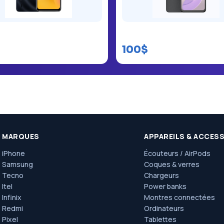
8
itel S23 kinshasa
$
100$
MARQUES
APPAREILS & ACCES
iPhone
Écouteurs / AirPods
Samsung
Coques & verres
Tecno
Chargeurs
Itel
Power banks
Infinix
Montres connectées
Redmi
Ordinateurs
Pixel
Tablettes