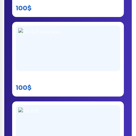
100$
itel S23 kinshasa
100$