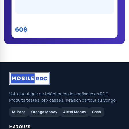
Itel A18
60$
Votre boutique de téléphones de confiance en RDC.
Produits testés, prix cassés, livraison partout au Congo.
M-Pesa
Orange Money
Airtel Money
Cash
MARQUES