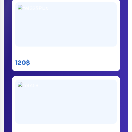
Itel S23 Plus
120$
Itel A58