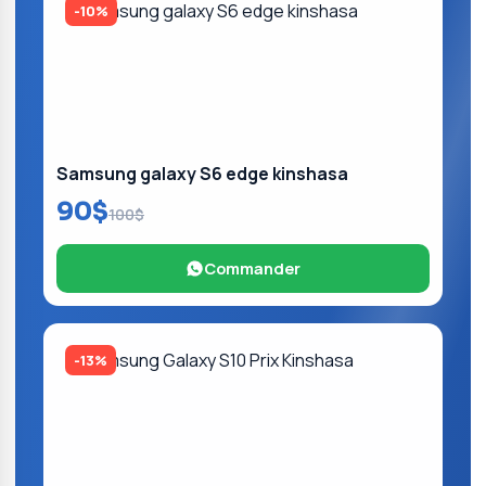
-10%
Samsung galaxy S6 edge kinshasa
90$
100$
Commander
-13%