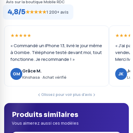
Avis sur la boutique Mobile RDC
4,8/5
★★★★★
1 200+ avis
★★★★★
★★★★
« Commandé un iPhone 13, livré le jour même
« J'ai pa
à Gombe. Téléphone testé devant moi, tout
vendeur 
fonctionne. Je recommande ! »
Merci Mo
Grâce M.
Jo
GM
JK
Kinshasa · Achat vérifié
Lub
Glissez pour voir plus d'avis
Produits similaires
Vous aimerez aussi ces modèles