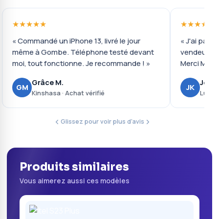
★★★★★
★★★★★
« Commandé un iPhone 13, livré le jour
« J'ai payé 
même à Gombe. Téléphone testé devant
vendeur ré
moi, tout fonctionne. Je recommande ! »
Merci Mobil
Grâce M.
Josué
GM
JK
Kinshasa · Achat vérifié
Lubumb
Glissez pour voir plus d'avis
Produits similaires
Vous aimerez aussi ces modèles