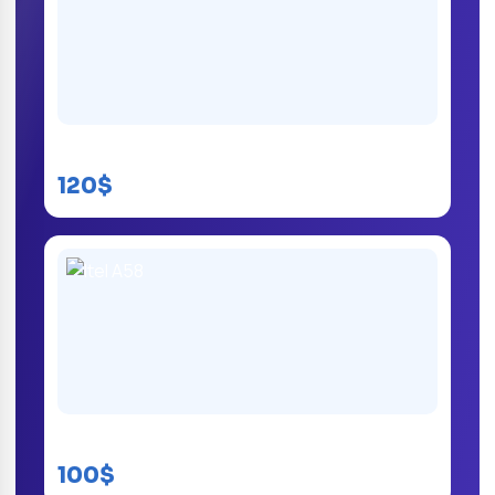
Itel S23 Plus
120$
Itel A58
100$