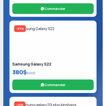
Commander
-37%
Samsung Galaxy S22
380$
600$
Commander
-13%