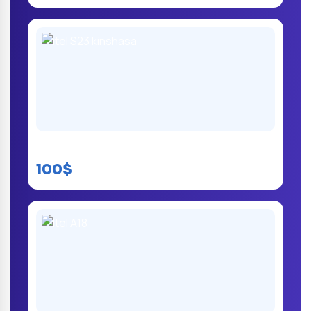
itel S23 kinshasa
100$