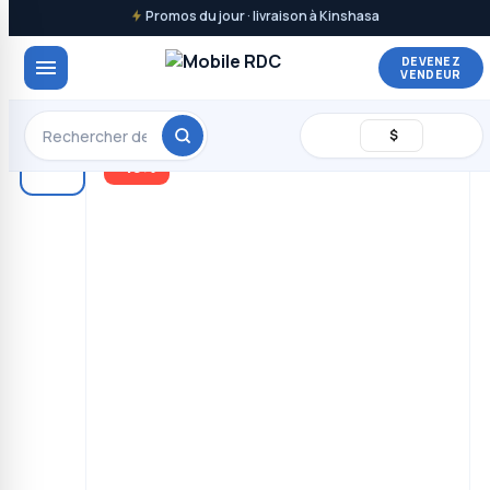
Promos du jour · livraison à Kinshasa
DEVENEZ
VENDEUR
$
-13%