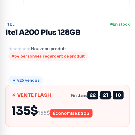
En stock
ITEL
Itel A200 Plus 128GB
★★★★★
Nouveau produit
34
personnes regardent ce produit
425
vendus
:
:
VENTE FLASH
22
21
09
Fin dans
135$
155$
Économisez 20$