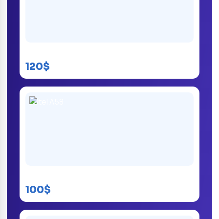
Itel S23 Plus
120$
Itel A58
100$