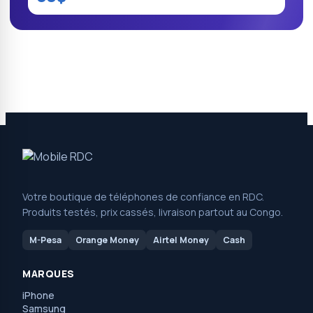
Votre boutique de téléphones de confiance en RDC.
Produits testés, prix cassés, livraison partout au Congo.
M-Pesa
Orange Money
Airtel Money
Cash
MARQUES
iPhone
Samsung