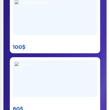
itel S23 kinshasa
100$
Itel A18
60$