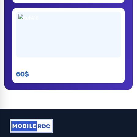
Itel A18
60$