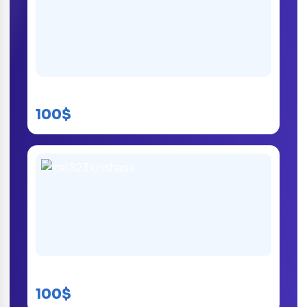
Itel A58
100$
itel S23 kinshasa
100$