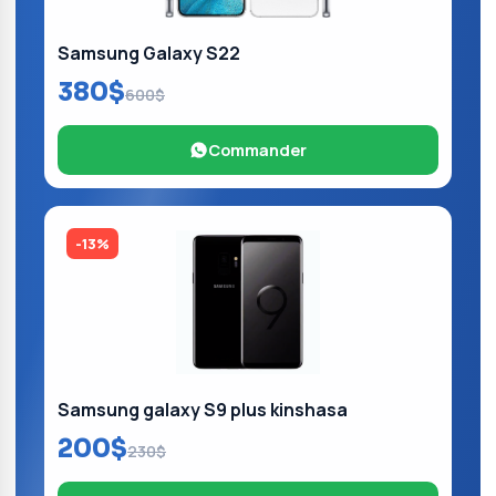
Samsung Galaxy S22
380$
600$
Commander
-13%
Samsung galaxy S9 plus kinshasa
200$
230$