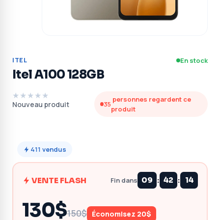
ITEL
En stock
Itel A100 128GB
★★★★★
personnes regardent ce
Nouveau produit
35
produit
411
vendus
:
:
VENTE FLASH
09
42
14
Fin dans
130$
150$
Économisez 20$