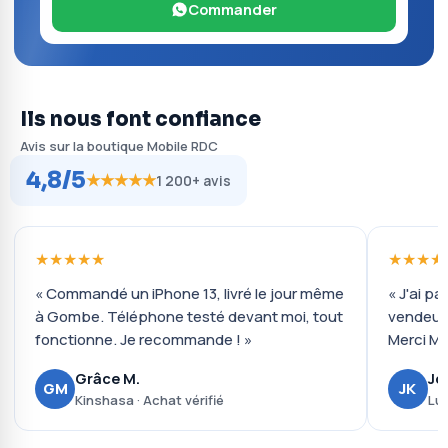
Commander
Ils nous font confiance
Avis sur la boutique Mobile RDC
4,8/5
★★★★★
1 200+ avis
★★★★★
★★★★
« Commandé un iPhone 13, livré le jour même
« J'ai pa
à Gombe. Téléphone testé devant moi, tout
vendeur 
fonctionne. Je recommande ! »
Merci Mo
Grâce M.
Jo
GM
JK
Kinshasa · Achat vérifié
Lub