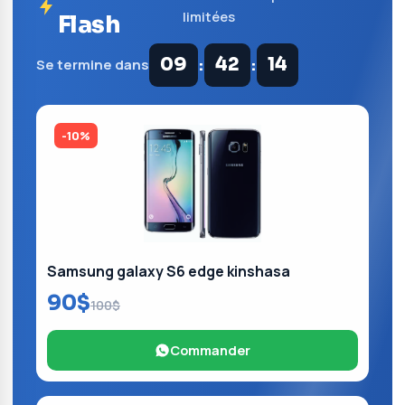
limitées
Flash
:
:
09
42
13
Se termine dans
-10%
Samsung galaxy S6 edge kinshasa
90$
100$
Commander