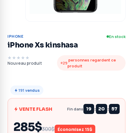
IPHONE
En stock
iPhone Xs kinshasa
★★★★★
personnes regardent ce
Nouveau produit
29
produit
191
vendus
:
:
VENTE FLASH
19
20
56
Fin dans
285$
300$
Économisez 15$