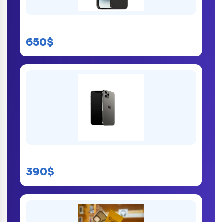
iPhone 14 Pro Max
650$
iPhone 12 Pro
390$