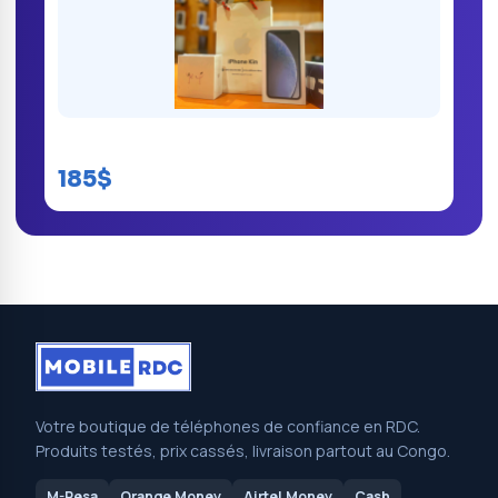
iPhone Xr kinshasa
185$
Votre boutique de téléphones de confiance en RDC.
Produits testés, prix cassés, livraison partout au Congo.
M-Pesa
Orange Money
Airtel Money
Cash