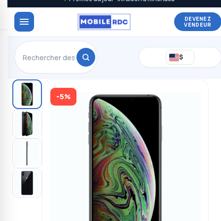
DEVENEZ
VENDEUR
$
-5%