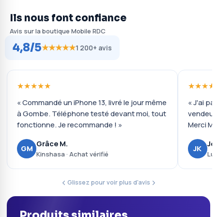
Ils nous font confiance
Avis sur la boutique Mobile RDC
4,8/5
★★★★★
1 200+ avis
★★★★★
★★★★
« Commandé un iPhone 13, livré le jour même
« J'ai pa
à Gombe. Téléphone testé devant moi, tout
vendeur 
fonctionne. Je recommande ! »
Merci Mo
Grâce M.
Jo
GM
JK
Kinshasa · Achat vérifié
Lub
Glissez pour voir plus d'avis
Produits similaires