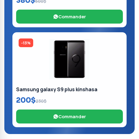
380$
600$
Commander
-13%
Samsung galaxy S9 plus kinshasa
200$
230$
Commander