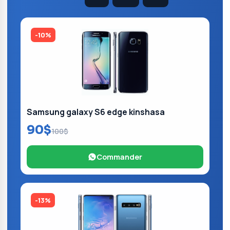
-10%
Samsung galaxy S6 edge kinshasa
90$
100$
Commander
-13%